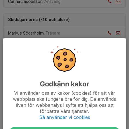
Carina Jacobsson
, Ansvarig
Skidstjärnorna (-10 och äldre)
Markus Söderholm
, Tränare
Teresia Ondrasek Jonsson
, Tränare
Carina Jacobsson
, Tränare
Anläggningskommittén
Håkan Sandberg
, Spår
Godkänn kakor
Petter Karltun
Vi använder oss av kakor (cookies) för att vår
webbplats ska fungera bra för dig. De används
även för webbanalys i syfte att hjälpa oss att
Klubblokal
förbättra våra tjänster.
Så använder vi cookies
Camilla Röckner
, Tränare