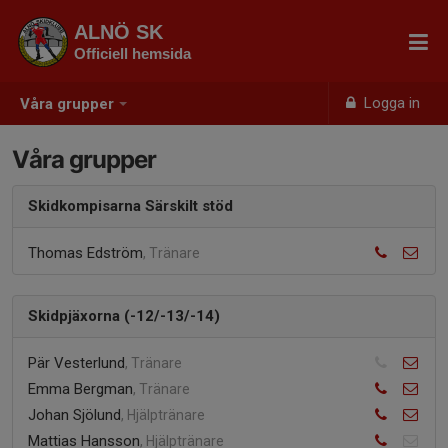
ALNÖ SK
Officiell hemsida
Logga in
Våra grupper
Våra grupper
Skidkompisarna Särskilt stöd
Thomas Edström
, Tränare
Skidpjäxorna (-12/-13/-14)
Pär Vesterlund
, Tränare
Emma Bergman
, Tränare
Johan Sjölund
, Hjälptränare
Mattias Hansson
, Hjälptränare