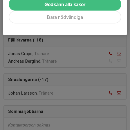
Godkänn alla kakor
Motion
Bara nödvändiga
Elin Östlund
Fjällrävarna (-18)
Jonas Grape
, Tränare
Andreas Berglind
, Tränare
Snöslungorna (-17)
Johan Larsson
, Tränare
Sommarjobbarna
Kontaktperson saknas