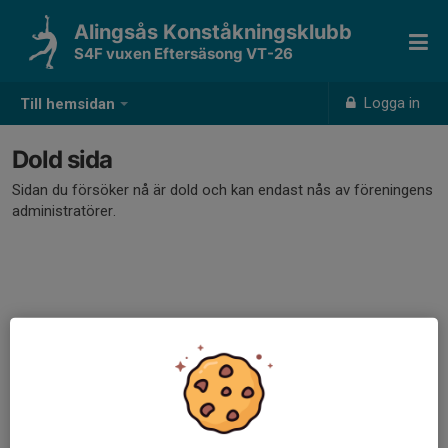
Alingsås Konståkningsklubb
S4F vuxen Eftersäsong VT-26
Logga in
Till hemsidan
Dold sida
Sidan du försöker nå är dold och kan endast nås av föreningens
administratörer.