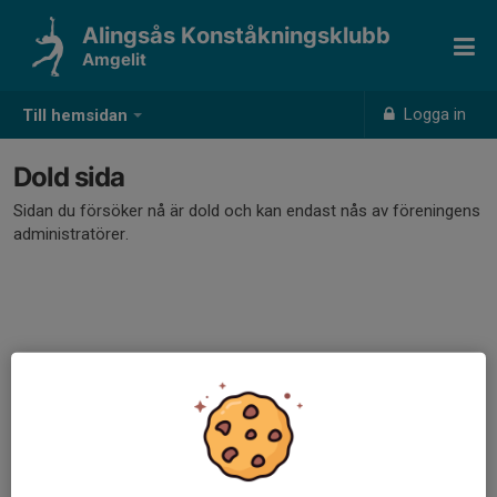
Alingsås Konståkningsklubb
Amgelit
Logga in
Till hemsidan
Dold sida
Sidan du försöker nå är dold och kan endast nås av föreningens
administratörer.