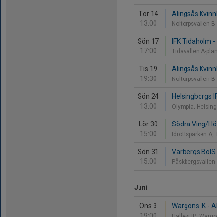
Tor 14
Alingsås Kvinnl
13:00
Noltorpsvallen B
Sön 17
IFK Tidaholm - 
17:00
Tidavallen A-pla
Tis 19
Alingsås Kvinnl
19:30
Noltorpsvallen B
Sön 24
Helsingborgs IF
13:00
Olympia, Helsin
Lör 30
Södra Ving/Hös
15:00
Idrottsparken A
Sön 31
Varbergs BoIS F
15:00
Påskbergsvallen
Juni
Ons 3
Wargöns IK - Al
19:00
Hallevi IP, Warg