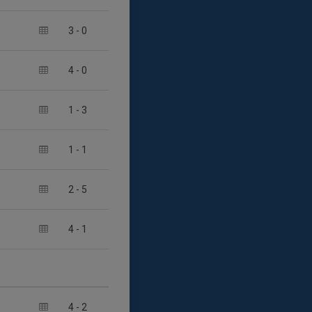
3
-
0
4
-
0
1
-
3
1
-
1
2
-
5
4
-
1
4
-
2