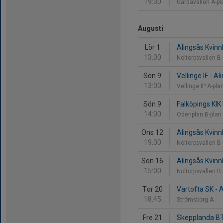
19:30
Gårdavallen A-p
Augusti
Lör 1
Alingsås Kvinn
13:00
Noltorpsvallen B
Sön 9
Vellinge IF - Al
13:00
Vellinge IP A-pla
Sön 9
Falköpings KIK 
14:00
Odenplan B-plan
Ons 12
Alingsås Kvinnli
19:00
Noltorpsvallen B
Sön 16
Alingsås Kvinnl
15:00
Noltorpsvallen B
Tor 20
Vartofta SK - A
18:45
Strömsborg A
Fre 21
Skepplanda BTK