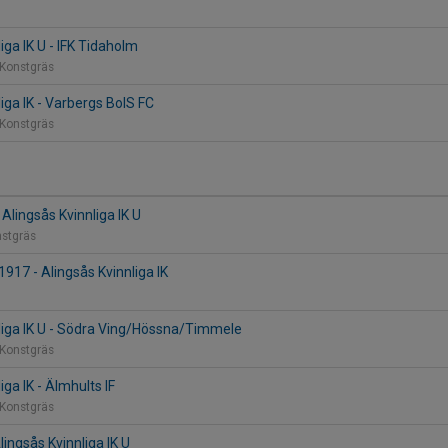
n
iga IK U - IFK Tidaholm
 Konstgräs
iga IK - Varbergs BoIS FC
 Konstgräs
 Alingsås Kvinnliga IK U
nstgräs
917 - Alingsås Kvinnliga IK
liga IK U - Södra Ving/Hössna/Timmele
 Konstgräs
iga IK - Älmhults IF
 Konstgräs
lingsås Kvinnliga IK U