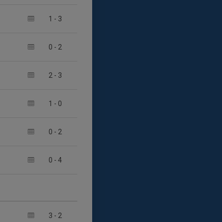
1
-
3
0
-
2
2
-
3
1
-
0
0
-
2
0
-
4
3
-
2