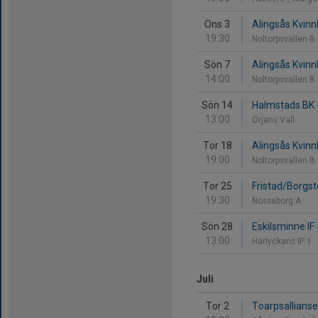
Ons 3
Alingsås Kvinnl
19:30
Noltorpsvallen B
Sön 7
Alingsås Kvinnli
14:00
Noltorpsvallen B
Sön 14
Halmstads BK -
13:00
Örjans Vall
Tor 18
Alingsås Kvinnl
19:00
Noltorpsvallen B
Tor 25
Fristad/Borgst
19:30
Nosseborg A
Sön 28
Eskilsminne IF 
13:00
Harlyckans IP 1
Juli
Tor 2
Toarpsalliansen