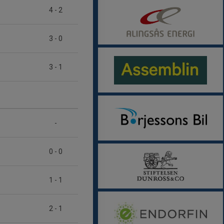
4
-
2
3
-
0
3
-
1
-
0
-
0
1
-
1
2
-
1