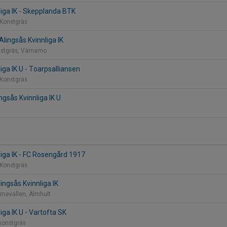
liga IK - Skepplanda BTK
 Konstgräs
Alingsås Kvinnliga IK
nstgräs, Värnamo
iga IK U - Toarpsalliansen
 Konstgräs
ingsås Kvinnliga IK U
liga IK - FC Rosengård 1917
 Konstgräs
lingsås Kvinnliga IK
Älmevallen, Älmhult
iga IK U - Vartofta SK
 konstgräs