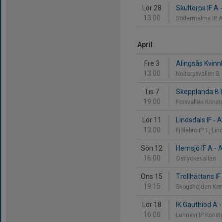
Lör 28
Skultorps IF A 
13:00
Södermalms IP 
April
Fre 3
Alingsås Kvinnl
13:00
Noltorpsvallen B
Tis 7
Skepplanda BTK
19:00
Forsvallen Kons
Lör 11
Lindsdals IF - 
13:00
Fjölebro IP 1, Li
Sön 12
Hemsjö IF A - A
16:00
Östlyckevallen
Ons 15
Trollhättans IF
19:15
Skogshöjden Ko
Lör 18
IK Gauthiod A -
16:00
Lunnevi IP Kons