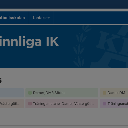
otbollsskolan
Ledare
innliga IK
6
Damer, Div 3 Södra
Damer DM -
stergötland
Träningsmatcher Damer, Västergötland
Träningsmatch