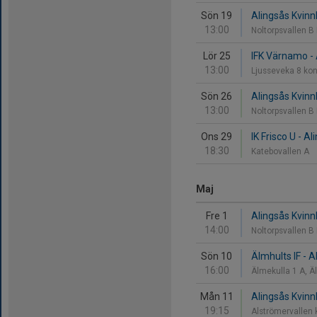
Sön 19
Alingsås Kvinn
13:00
Noltorpsvallen B
Lör 25
IFK Värnamo - 
13:00
Ljusseveka 8 ko
Sön 26
Alingsås Kvinnl
13:00
Noltorpsvallen B
Ons 29
IK Frisco U - Al
18:30
Katebovallen A
Maj
Fre 1
Alingsås Kvinn
14:00
Noltorpsvallen B
Sön 10
Älmhults IF - A
16:00
Älmekulla 1 A, 
Mån 11
Alingsås Kvinnl
19:15
Alströmervallen