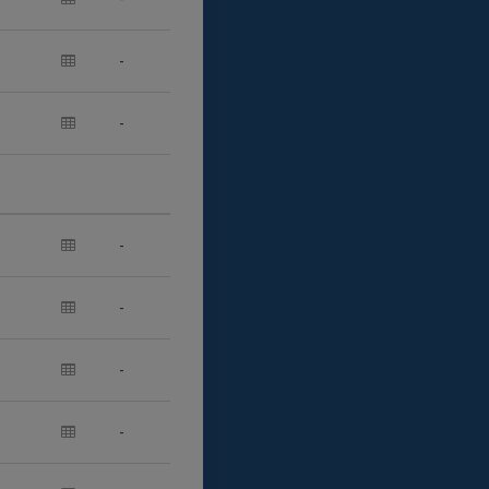
-
-
-
-
-
-