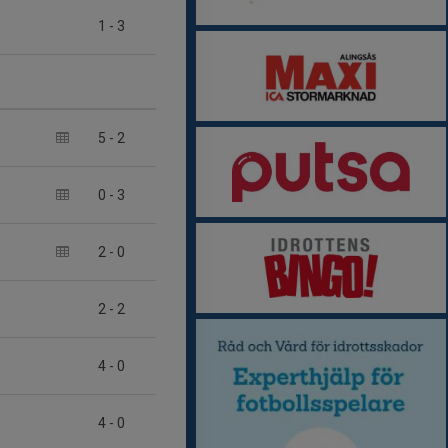
1
-
3
5
-
2
0
-
3
2
-
0
2
-
2
4
-
0
4
-
0