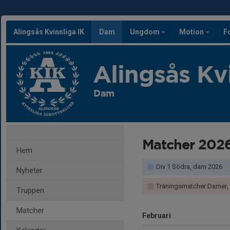
Alingsås Kvinnliga IK
Dam
Ungdom
Motion
F
Alingsås Kv
Dam
Matcher 202
Hem
Div 1 Södra, dam 2026
Nyheter
Träningsmatcher Damer, Vä
Truppen
Matcher
Februari