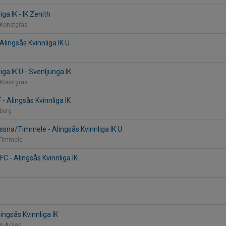
iga IK - IK Zenith
 Konstgräs
Alingsås Kvinnliga IK U
n
iga IK U - Svenljunga IK
 Konstgräs
 - Alingsås Kvinnliga IK
gborg
sna/Timmele - Alingsås Kvinnliga IK U
, Timmele
C - Alingsås Kvinnliga IK
ingsås Kvinnliga IK
ön A-plan