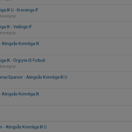
iga IK U - Kronängs IF
 Konstgräs
ga IK - Vellinge IF
 Konstgräs
 Alingsås Kvinnliga IK
iga IK - Örgryte IS Fotboll
 Konstgräs
ena/Sparsör - Alingsås Kvinnliga IK U
- Alingsås Kvinnliga IK
 - Alingsås Kvinnliga IK U