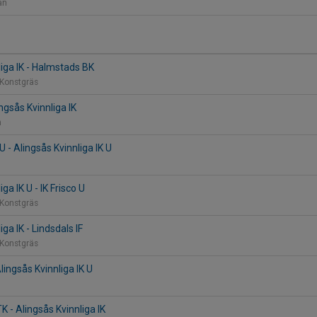
lan
liga IK - Halmstads BK
 Konstgräs
ingsås Kvinnliga IK
n
U - Alingsås Kvinnliga IK U
ga IK U - IK Frisco U
 Konstgräs
iga IK - Lindsdals IF
 Konstgräs
lingsås Kvinnliga IK U
 - Alingsås Kvinnliga IK