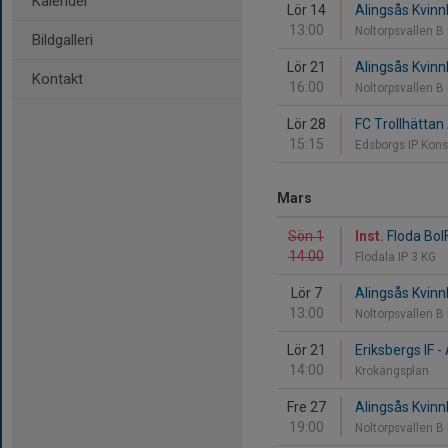
Kalender
Lör 14
Alingsås Kvinnl
13:00
Noltorpsvallen B
Bildgalleri
Lör 21
Alingsås Kvinnl
Kontakt
16:00
Noltorpsvallen B
Lör 28
FC Trollhättan 
15:15
Edsborgs IP Kon
Mars
Sön 1
Inst.
Floda BoIF
14:00
Flodala IP 3 KG
Lör 7
Alingsås Kvinnl
13:00
Noltorpsvallen B
Lör 21
Eriksbergs IF -
14:00
Krokängsplan
Fre 27
Alingsås Kvinnl
19:00
Noltorpsvallen B