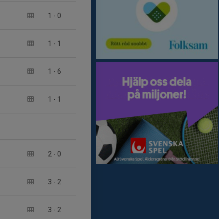
1
-
0
1
-
1
1
-
6
1
-
1
2
-
0
3
-
2
3
-
2