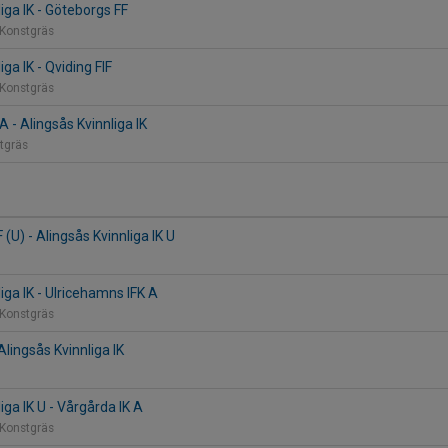
iga IK - Göteborgs FF
 Konstgräs
iga IK - Qviding FIF
 Konstgräs
A - Alingsås Kvinnliga IK
stgräs
 (U) - Alingsås Kvinnliga IK U
iga IK - Ulricehamns IFK A
 Konstgräs
 Alingsås Kvinnliga IK
iga IK U - Vårgårda IK A
 Konstgräs