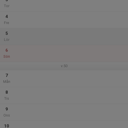
Tor
4
Fre
5
Lör
6
Sön
v.50
7
Mån
8
Tis
9
Ons
10