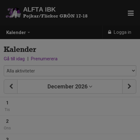
ALFTA IBK
Pojkar/Flickor GRÖN 17-18
Logga in
Kalender
Kalender
Gå till idag
|
Prenumerera
December 2026
1
Tis
2
Ons
3