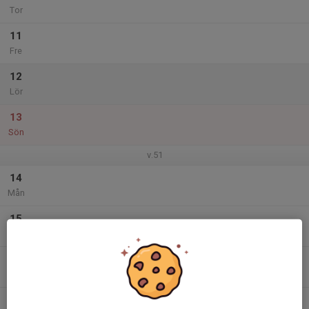
Tor
11
Fre
12
Lör
13
Sön
v.51
14
Mån
15
Tis
16
Ons
17