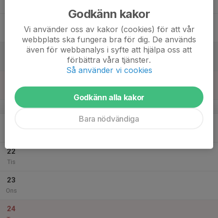
Tor
Godkänn kakor
18
Vi använder oss av kakor (cookies) för att vår
Fre
webbplats ska fungera bra för dig. De används
även för webbanalys i syfte att hjälpa oss att
19
förbättra våra tjänster.
Lör
Så använder vi cookies
20
Sön
Godkänn alla kakor
v.52
Bara nödvändiga
21
Mån
22
Tis
23
Ons
24