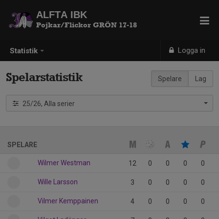
ALFTA IBK
Pojkar/Flickor GRÖN 17-18
Logga in
Statistik
Spelarstatistik
Spelare
Lag
25/26, Alla serier
SPELARE
Wilmer Westman
12
0
0
0
0
Wille Larsson
3
0
0
0
0
Vilmer Kemppainen
4
0
0
0
0