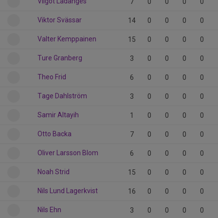
Vilgot Ladänges
7
0
0
0
0
Viktor Svässar
14
0
0
0
0
Valter Kemppainen
15
0
0
0
0
Ture Granberg
3
0
0
0
0
Theo Frid
6
0
0
0
0
Tage Dahlström
3
0
0
0
0
Samir Altayih
1
0
0
0
0
Otto Backa
7
0
0
0
0
Oliver Larsson Blom
6
0
0
0
0
Noah Strid
15
0
0
0
0
Nils Lund Lagerkvist
16
0
0
0
0
Nils Ehn
3
0
0
0
0