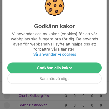
Kit Hanses
12
0
0
0
0
Joel Hammarström
15
0
0
0
0
Jack Edman
3
0
0
0
0
Godkänn kakor
Hugo Espes
5
0
0
0
0
Vi använder oss av kakor (cookies) för att vår
webbplats ska fungera bra för dig. De används
Hugo Davidsson
11
0
0
0
0
även för webbanalys i syfte att hjälpa oss att
Henry Hägglund
2
0
0
0
0
förbättra våra tjänster.
Så använder vi cookies
Harry Asp Junhagen
15
0
0
0
0
Fred Sigfridsson
Godkänn alla kakor
6
0
0
0
0
Fred Hallberg
13
0
0
0
0
Bara nödvändiga
Charlie Larsson
3
0
0
0
0
Charlie Gullberg Pilo
3
0
0
0
0
Botvid Bastbacken
9
0
0
0
0