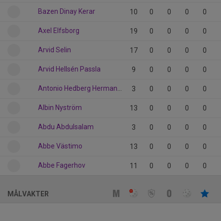
Bazen Dinay Kerar
10
0
0
0
0
Axel Elfsborg
19
0
0
0
0
Arvid Selin
17
0
0
0
0
Arvid Hellsén Passla
9
0
0
0
0
Antonio Hedberg Hermansson
3
0
0
0
0
Albin Nyström
13
0
0
0
0
Abdu Abdulsalam
3
0
0
0
0
Abbe Västimo
13
0
0
0
0
Abbe Fagerhov
11
0
0
0
0
MÅLVAKTER