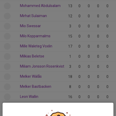
Mohammed Abdulsalam
13
0
0
0
0
Mirhat Sulaiman
12
0
0
0
0
Mio Swessar
3
0
0
0
0
Milo Kopparmalms
15
0
0
0
0
Mille Waleteg Voxlin
17
0
0
0
0
Milkias Beletse
1
0
0
0
0
Miliam Jonsson Rosenkvist
3
0
0
0
0
Melker Wälås
18
0
0
0
0
Melker Bastbacken
8
0
0
0
0
Leon Wallin
16
0
0
0
0
Laban Linevåg
3
0
0
0
0