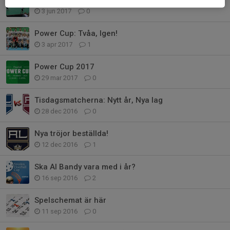
Al Bandy i Aqua Blå Open
3 jun 2017
0
Power Cup: Tvåa, Igen!
3 apr 2017
1
Power Cup 2017
29 mar 2017
0
Tisdagsmatcherna: Nytt år, Nya lag
28 dec 2016
0
Nya tröjor beställda!
12 dec 2016
1
Ska Al Bandy vara med i år?
16 sep 2016
2
Spelschemat är här
11 sep 2016
0