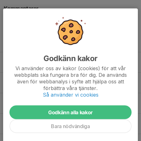
Kommentarer
Tidigare nyheter
Godkänn kakor
Nytt matchställ!
18 jan, 22:00
0
Vi använder oss av kakor (cookies) för att vår
webbplats ska fungera bra för dig. De används
Al Bandy tar andraplatsen i årets seriespel
även för webbanalys i syfte att hjälpa oss att
5 mar 2023
0
förbättra våra tjänster.
Så använder vi cookies
Al Bandy seriesegrare 21-22
10 apr 2022
0
Godkänn alla kakor
Säsongen 18-19 närmar sig.
Bara nödvändiga
14 jul 2018
0