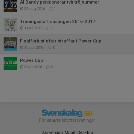
Al Bandy pensionerar två tröjnummer.
22 aug 2016
1
Träningsstart säsongen 2016-2017
14 jul 2016
2
Finalförlust efter straffar i Power Cup
10 apr 2016
0
Power Cup
8 apr 2016
0
För
smarta
idrottsföreningar
Välj version:
Mobil
|
Desktop