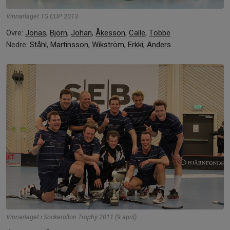
Vinnarlaget TG CUP 2013
Övre:
Jonas
,
Björn
,
Johan
,
Åkesson
,
Calle
,
Tobbe
Nedre:
Ståhl
,
Martinsson
,
Wikström
,
Erkki
,
Anders
Vinnarlaget i Sockerollon Trophy 2011 (9 april)