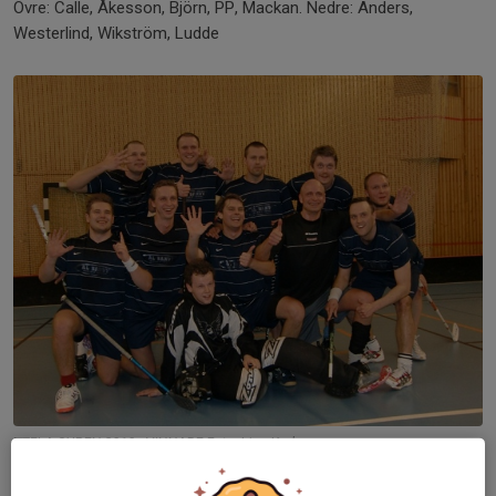
Övre: Calle, Åkesson, Björn, PP, Mackan. Nedre: Anders,
Westerlind, Wikström, Ludde
TTELA CUPEN 2010 - VINNARE Foto: Linn Karlsson
Övre fr. vä:
Calle Hallbladh
,
Björn Westerlind
,
Mikael Ståhl
,
Jonas