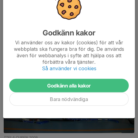
Fredriksson
,
Jonathan Åkesson
Nedre fr. Vä:
Björn Hallbladh
,
Johan Land
,
Anders Jakobsson
,
Tobias Land
,
Ludvig Norlander
.
Liggande:
Mikael Wikström
Godkänn kakor
Vi använder oss av kakor (cookies) för att vår
webbplats ska fungera bra för dig. De används
även för webbanalys i syfte att hjälpa oss att
förbättra våra tjänster.
Så använder vi cookies
Godkänn alla kakor
Bara nödvändiga
TTELA CUPEN 2009