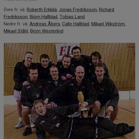
Övre fr. vä:
Roberth Erkkilä
,
Jonas Fredriksson
,
Richard
Fredriksson
,
Björn Hallblad
,
Tobias Land
.
Nedre fr. vä:
Andreas Åberg
,
Calle Hallblad
,
Mikael Wikström
,
Mikael Ståhl
,
Björn Westerlind