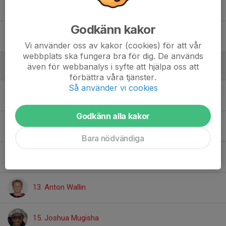
35. Greta Andersson
Godkänn kakor
40. Emil Hanson
Vi använder oss av kakor (cookies) för att vår
webbplats ska fungera bra för dig. De används
även för webbanalys i syfte att hjälpa oss att
Utan position
förbättra våra tjänster.
Så använder vi cookies
8. Elias Rosén
Godkänn alla kakor
10. Elis Brink
Bara nödvändiga
12. Arvid Ståhle
13. Anton Wallin
15. Joshua Mugisha