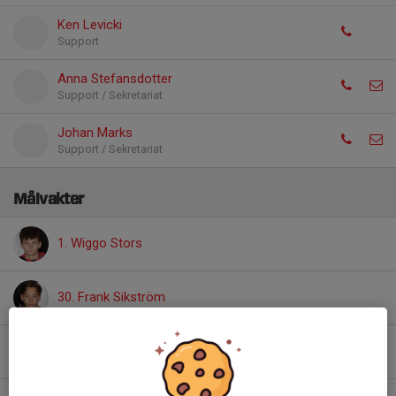
Ken Levicki
Support
Anna Stefansdotter
Support / Sekretariat
Johan Marks
Support / Sekretariat
Målvakter
1. Wiggo Stors
30. Frank Sikström
31. Leo Käck