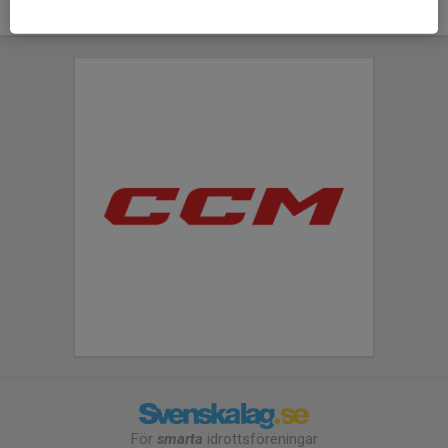
För
smarta
idrottsföreningar