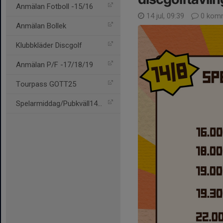
Anmälan Fotboll -15/16
14 jul, 09:39
0 komm
Anmälan Bollek
Klubbkläder Discgolf
Anmälan P/F -17/18/19
Tourpass GOTT25
Spelarmiddag/Pubkväll14/8