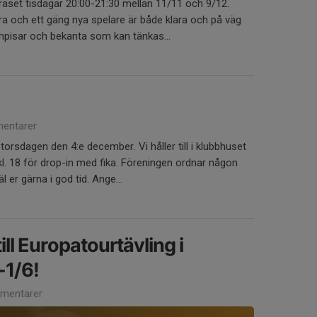
gräset tisdagar 20:00-21:30 mellan 11/11 och 9/12.
bra och ett gäng nya spelare är både klara och på väg
ompisar och bekanta som kan tänkas...
entarer
 torsdagen den 4:e december. Vi håller till i klubbhuset
kl. 18 för drop-in med fika. Föreningen ordnar någon
 er gärna i god tid. Ange...
ill Europatourtävling i
-1/6!
mentarer