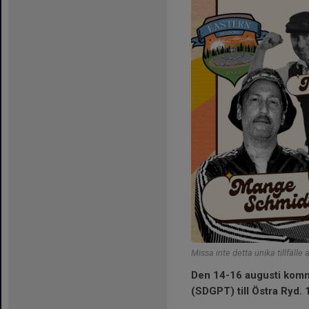
Missa inte detta unika tillfäll
Den 14-16 augusti komm
(SDGPT) till Östra Ryd. 