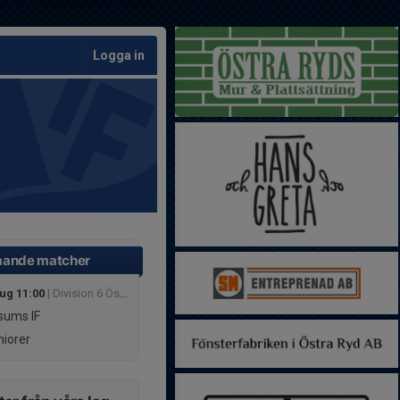
Logga in
ande matcher
aug 11:00
| Division 6 Östra Herr Östergötland
ums IF
iorer