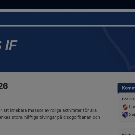
 IF
26
Komm
Lör 8 
Gus
tt innebära massor av roliga aktiviteter för alla
Sen
ankas stora, häftiga tävlingar på discgolfbanan och