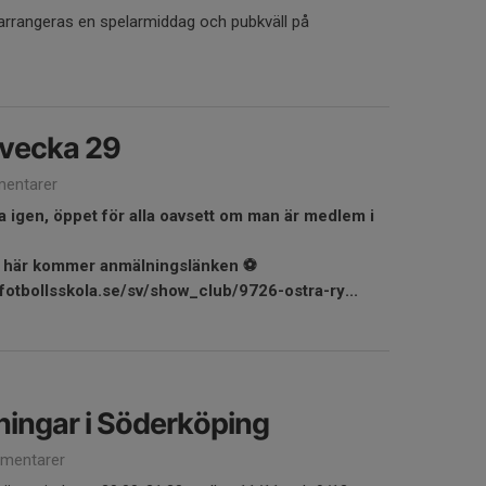
arrangeras en spelarmiddag och pubkväll på
 vecka 29
entarer
a igen, öppet för alla oavsett om man är medlem i
, här kommer anmälningslänken ⚽️
fotbollsskola.se/sv/show_club/9726-ostra-ry...
ingar i Söderköping
mentarer