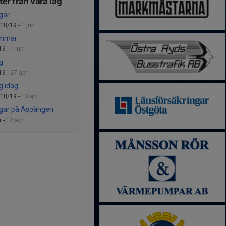
er från våra lag
gar
/18/19 -
1 jun
mmar
16 -
1 jun
g
16 -
27 apr
g idag
/18/19 -
13 apr
gar på Aspängen
r -
12 apr