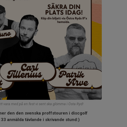
e att vara med på en fest vi sent ska glömma i Östa Ryd!
er den den svenska proffstouren i discgolf
133 anmälda tävlande i skrivande stund:)