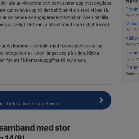
Nyhet
g där alla är välkomna och som svarar upp mot bygdens
Tränin
 kunna leva upp till det behöver vi allt stöd vi kan få.
P/F -17
ch är beroende av engagerade människor. Även det lilla
Midso
 är viktigt. Det kan ju till och med vara riktigt trevligt
P/F 15/
Valbor
P/F 15/
hur du kommer i kontakt med föreningens olika lag
a kategorierna i listen längst upp på sidan. Klicka
Tränin
P/F -17
ster för att få kontaktuppgifter till styrelsen.
Tränin
Seniore
r - betala direkt med Swish
i samband med stor
g 14/8!