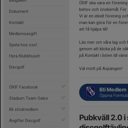
Bildgalleri
ÖRIF ska vara en förenin
behov och önskemål. För att
Dokument
Vi är en ideell förening o
Kontakt
man kan göra för en förening
att få hjälpa till!
Medlemsavgift
Läs mer om våra lag och 
Spela hos oss!
genom att klicka på de olik
på
Kontakt
i listen till vän
Hyra Klubbhuset
Discgolf
Väl mött på Aspängen!
ÖRIF Facebook
Bli Medlem
Öppna Formulä
Stadium Team Sales
Bli stödmedlem
Pubkväll 2.0 
Avgifter Discgolf
discgolftävlin