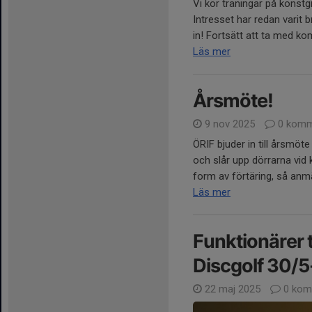
Vi kör träningar på konst
Intresset har redan varit 
in! Fortsätt att ta med k
Läs mer
Årsmöte!
9 nov 2025
0 komm
ÖRIF bjuder in till årsmöte
och slår upp dörrarna vid 
form av förtäring, så anmäl
Läs mer
Funktionärer t
Discgolf 30/5
22 maj 2025
0 kom