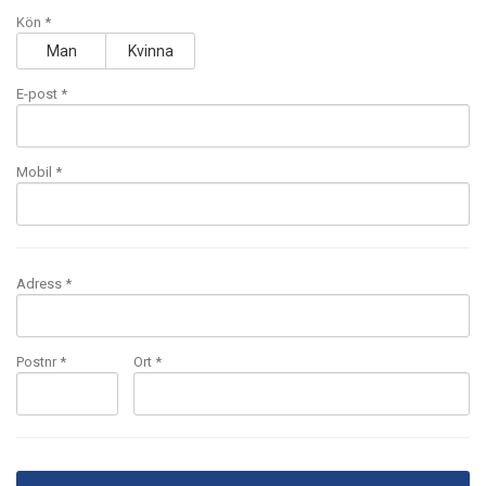
Kön *
Man
Kvinna
E-post
*
Mobil
*
Adress *
Postnr *
Ort *