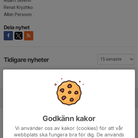
Adam Silverin
Renat Kryzhko
Albin Persson
Dela nyhet
Tidigare nyheter
Terminsavslutning och information Wresfit Cirkelfys/brottarfys
14 jun 2024
0
Lilla Fyrstads del 2
14 feb 2023
0
Lilla fyrstads del 1
Godkänn kakor
13 feb 2023
0
Vi använder oss av kakor (cookies) för att vår
webbplats ska fungera bra för dig. De används
Vänercupen