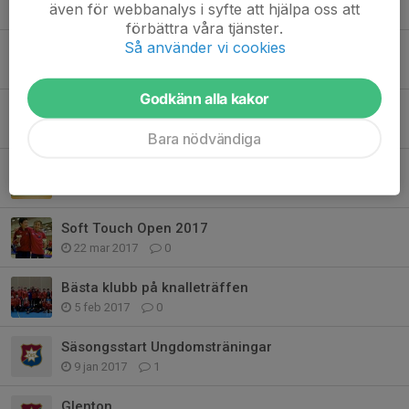
även för webbanalys i syfte att hjälpa oss att
26 jan 2023
0
förbättra våra tjänster.
Så använder vi cookies
Viskaforscupen
8 jan 2023
0
Godkänn alla kakor
Kinnaträffen
7 dec 2022
0
Bara nödvändiga
Glenntons mästarmöte
6 dec 2022
1
Soft Touch Open 2017
22 mar 2017
0
Bästa klubb på knalleträffen
5 feb 2017
0
Säsongsstart Ungdomsträningar
9 jan 2017
1
Glenton