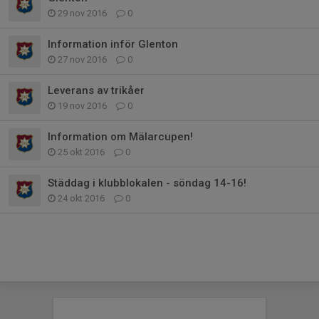
29 nov 2016
0
Information inför Glenton
27 nov 2016
0
Leverans av trikåer
19 nov 2016
0
Information om Mälarcupen!
25 okt 2016
0
Städdag i klubblokalen - söndag 14-16!
24 okt 2016
0