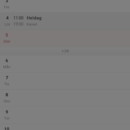
3
Fre
4
11:00
Heldag
19:00
Lör
Kasen
5
Sön
v.28
6
Mån
7
Tis
8
Ons
9
Tor
10