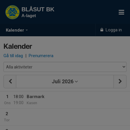
BLÅSUT BK
A-laget
Logga in
Kalender
Kalender
Gå till idag
|
Prenumerera
Juli 2026
1
18:00
Barmark
19:00
Ons
Kasen
2
Tor