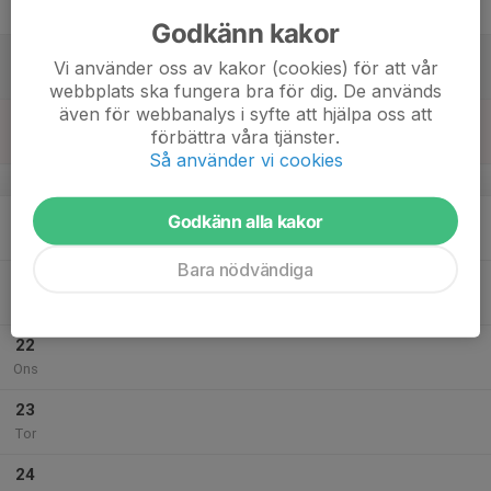
Fre
Godkänn kakor
18
Vi använder oss av kakor (cookies) för att vår
Lör
webbplats ska fungera bra för dig. De används
även för webbanalys i syfte att hjälpa oss att
19
förbättra våra tjänster.
Sön
Så använder vi cookies
v.30
20
Godkänn alla kakor
Mån
Bara nödvändiga
21
Tis
22
Ons
23
Tor
24