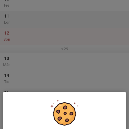
Fre
11
Lör
12
Sön
v.29
13
Mån
14
Tis
15
Ons
16
Tor
17