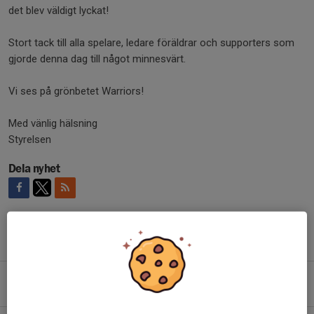
det blev väldigt lyckat!
Stort tack till alla spelare, ledare föräldrar och supporters som
gjorde denna dag till något minnesvärt.
Vi ses på grönbetet Warriors!
Med vänlig hälsning
Styrelsen
Dela nyhet
Tidigare nyheter
Sommar- och midsommarhälsning från Wäsby Warriors
18 jun, 13:30
0