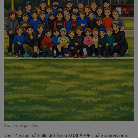
Warriors på grönbete
Den 14:e april så hölls det årliga KOSLÄPPET på Södervik och