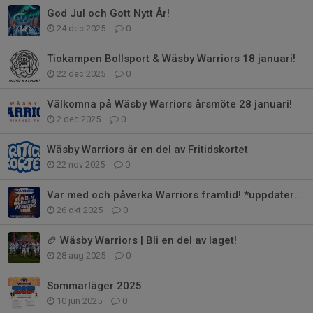
God Jul och Gott Nytt År!
24 dec 2025
0
Tiokampen Bollsport & Wäsby Warriors 18 januari!
22 dec 2025
0
Välkomna på Wäsby Warriors årsmöte 28 januari!
2 dec 2025
0
Wäsby Warriors är en del av Fritidskortet
22 nov 2025
0
Var med och påverka Warriors framtid! *uppdaterad*
26 okt 2025
0
🏈 Wäsby Warriors | Bli en del av laget!
28 aug 2025
0
Sommarläger 2025
10 jun 2025
0