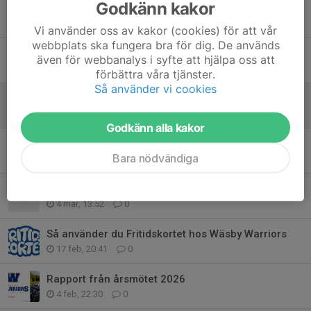
Godkänn kakor
Sommarhälsning och viktig information från Macron
17 jun, 14:30
0
Vi använder oss av kakor (cookies) för att vår
webbplats ska fungera bra för dig. De används
Sommarläger 2026
även för webbanalys i syfte att hjälpa oss att
7 maj, 17:11
0
förbättra våra tjänster.
Så använder vi cookies
Lyckat KOSLÄPP 2026
17 apr, 12:42
0
Godkänn alla kakor
KOSLÄPP 2026
Bara nödvändiga
17 mar, 17:08
0
Contact Sports Pop-up shop 7-8/3
4 mar, 13:52
0
Så använder du Fritidskortet hos Wäsby Warriors
17 feb, 20:41
0
Rapport från årsmötet 2026
4 feb, 22:30
0