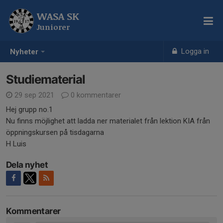
WASA SK
Juniorer
Logga in
Nyheter
Studiematerial
29 sep 2021
0 kommentarer
Hej grupp no.1
Nu finns möjlighet att ladda ner materialet från lektion KIA från
öppningskursen på tisdagarna
H Luis
Dela nyhet
Kommentarer