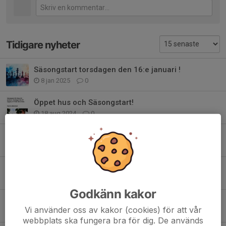
Tidigare nyheter
Säsongstart torsdagen den 16:e januari !
8 jan 2025
0
Öppet hus och Säsongstart!
18 aug 2024
0
Vårterminen 2024 startar torsdagen den 18 januari !
25 dec 2023
0
Save the date: 16/12 Santa Chess
26 okt 2023
0
Godkänn kakor
*** Inga träningar på Höstlovet v.44! ***
Vi använder oss av kakor (cookies) för att vår
26 okt 2023
0
webbplats ska fungera bra för dig. De används