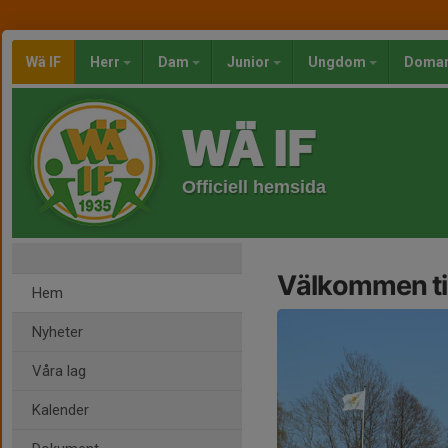
Wä IF
Herr
Dam
Junior
Ungdom
Doma
WÄ IF
Officiell hemsida
Välkommen til
Hem
Nyheter
Våra lag
Kalender