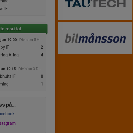
mlag
e IF
te resultat
 jun 19:00
| Division 5 Herr Nordöstra Skåne
by IF
2
rlag
A-lag
4
jun 19:15
| Division 3 Dam Östra Skåne
bhults IF
0
mlag
1
ss på...
acebook
nstagram