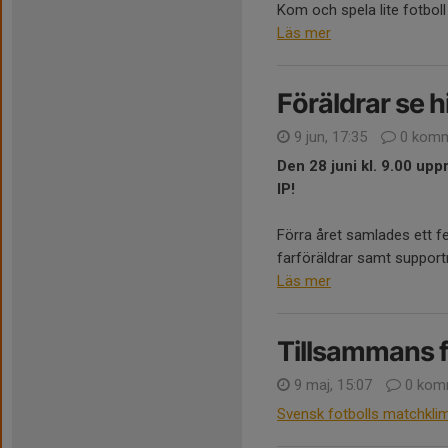
Kom och spela lite fotboll 
Läs mer
Föräldrar se h
9 jun, 17:35
0 komm
Den 28 juni kl. 9.00 upp
IP!
Förra året samlades ett f
farföräldrar samt supportr
Läs mer
Tillsammans f
9 maj, 15:07
0 kom
Svensk fotbolls matchkli