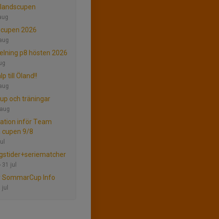
Ölandscupen
aug
scupen 2026
aug
elning p8 hösten 2026
ug
lp till Öland!!
aug
cup och träningar
 aug
ation inför Team
a cupen 9/8
ul
gstider+seriematcher
-
31 jul
y SommarCup Info
 jul