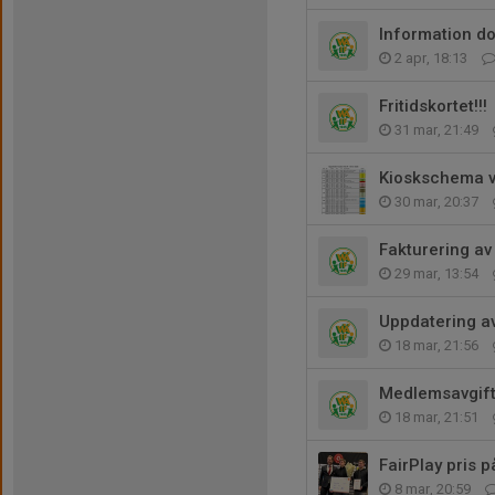
Information d
2 apr, 18:13
Fritidskortet!!!
31 mar, 21:49
Kioskschema v
30 mar, 20:37
Fakturering av
29 mar, 13:54
Uppdatering av
18 mar, 21:56
Medlemsavgift
18 mar, 21:51
FairPlay pris 
8 mar, 20:59