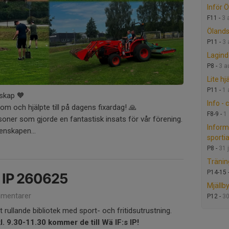
Inför 
F11 -
3 
Öland
P11 -
3 
Lagind
P8 -
3 a
Lite hjä
P11 -
1 
nskap 🧡
Info - 
 kom och hjälpte till på dagens fixardag! 🙏
F8-9 -
1
soner som gjorde en fantastisk insats för vår förening.
Inform
enskapen...
sporti
P8 -
31 j
Tränin
P14-15 
 IP 260625
Mjällb
mentarer
P12 -
30
t rullande bibliotek med sport- och fritidsutrustning.
. 9.30-11.30 kommer de till Wä IF:s IP!