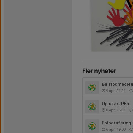
Fler nyheter
Bli stödmedlem
9 apr, 21:21
Uppstart PF5
8 apr, 16:31
Fotografering 
6 apr, 19:00