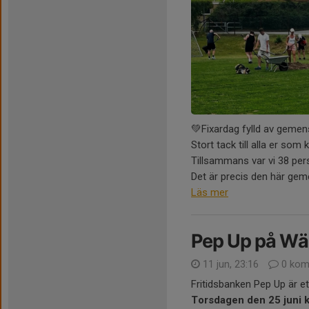
💚Fixardag fylld av geme
Stort tack till alla er som
Tillsammans var vi 38 per
Det är precis den här gem
Läs mer
Pep Up på Wä
11 jun, 23:16
0 kom
Fritidsbanken Pep Up är et
Torsdagen den 25 juni kl