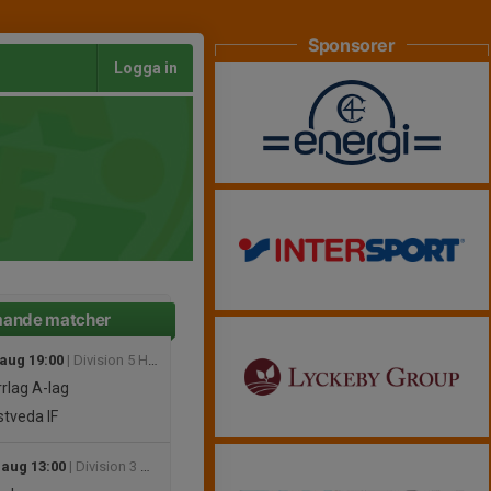
Sponsorer
Logga in
ande matcher
 aug 19:00
| Division 5 Herr Nordöstra Skåne
rlag
A-lag
tveda IF
 aug 13:00
| Division 3 Dam Östra Skåne