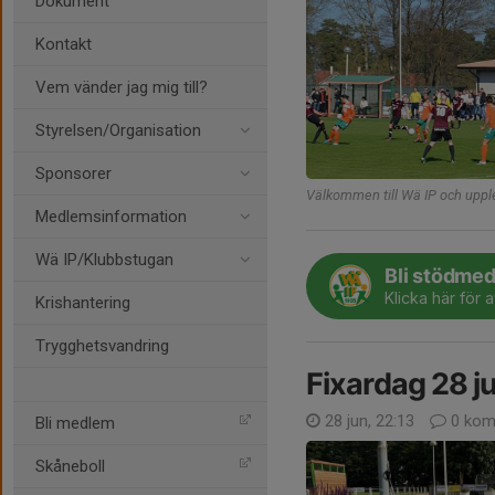
Dokument
Kontakt
Vem vänder jag mig till?
Styrelsen/Organisation
Sponsorer
Välkommen till Wä IP och upple
Medlemsinformation
Wä IP/Klubbstugan
Bli stödmed
Klicka här för 
Krishantering
Trygghetsvandring
Fixardag 28 ju
28 jun, 22:13
0 kom
Bli medlem
Skåneboll