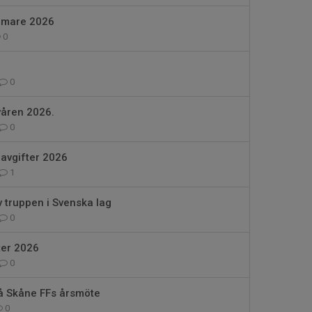
omare 2026
0
0
åren 2026.
0
 avgifter 2026
1
 truppen i Svenska lag
0
er 2026
0
på Skåne FFs årsmöte
0