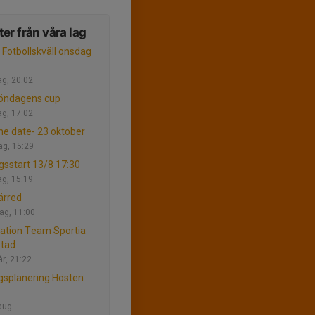
er från våra lag
s Fotbollskväll onsdag
ag, 20:02
söndagens cup
ag, 17:02
he date- 23 oktober
ag, 15:29
gsstart 13/8 17:30
ag, 15:19
ärred
dag, 11:00
ation Team Sportia
stad
år, 21:22
splanering Hösten
aug