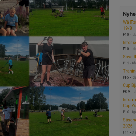
Nyhet
Wä IF:
19/8
F10 -
Id
Inför 
F10 -
Id
Save t
P12 -
Id
Tränin
PF5 -
Id
Cup Bj
F8-9 -
I
Inform
Cup Y
P10 -
Ig
Säsong
2026
F11 -
3 