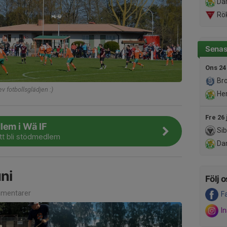
Da
Rök
Senas
Ons 24
Bro
v fotbollsglädjen :)
Her
Fre 26 
lem i Wä IF
Sib
att bli stödmedlem
Da
ni
Följ o
mentarer
F
I