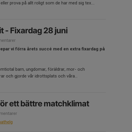
eller prova på allt roligt som de har med sig tex....
it - Fixardag 28 juni
entarer
repar vi förra årets succé med en extra fixardag på
emtiotal barn, ungdomar, föräldrar, mor- och
ar och gjorde vår idrottsplats och våra...
ör ett bättre matchklimat
mentarer
mathelg