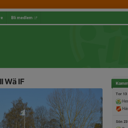
re
Bli medlem
l Wä IF
Komm
Tor 13
Her
Häs
Sön 23