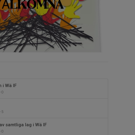
 i Wä IF
0
5
av samtliga lag i Wä IF
0