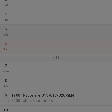
Tor
4
Fre
5
Lör
6
Sön
v.15
7
Mån
8
Tis
9
19:00
Nybörjare U15-U17-U20-SEN
20:30
Ons
Olaus Petriskolan 7-9
10