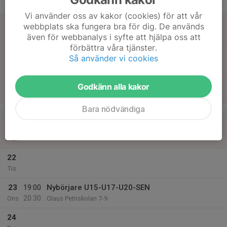
Tor
Vi använder oss av kakor (cookies) för att vår
18
webbplats ska fungera bra för dig. De används
Fre
även för webbanalys i syfte att hjälpa oss att
förbättra våra tjänster.
19
Så använder vi cookies
Lör
20
Godkänn alla kakor
Sön
Bara nödvändiga
v.17
21
Mån
22
Tis
23
19:00
Nybörjare U15-U17-U20-SEN
20:30
Ons
Olaus Petriskolan 7-9
24