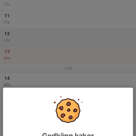
Tor
11
Fre
12
Lör
13
Sön
v.16
14
Mån
15
Tis
16
Ons
17
Godkänn kakor