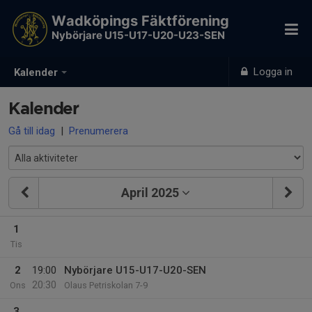
Wadköpings Fäktförening
Nybörjare U15-U17-U20-U23-SEN
Logga in
Kalender
Kalender
Gå till idag
|
Prenumerera
April 2025
1
Tis
2
19:00
Nybörjare U15-U17-U20-SEN
20:30
Ons
Olaus Petriskolan 7-9
3