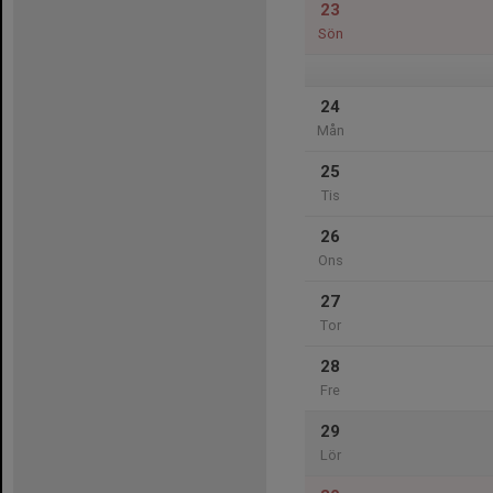
23
Sön
24
Mån
25
Tis
26
Ons
27
Tor
28
Fre
29
Lör