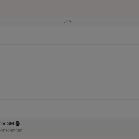
v.29
för SM
kyttecentrum