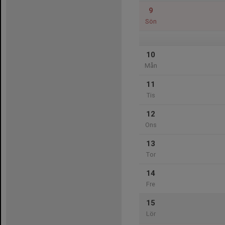
9
Sön
10
Mån
11
Tis
12
Ons
13
Tor
14
Fre
15
Lör