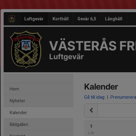
Luftgevär
Korthåll
Gevär 6,5
Långhåll
VÄSTERÅS FRI
Luftgevär
Kalender
Hem
Gå till idag
|
Prenumerer
Nyheter
Kalender
Bildgalleri
1
Lör