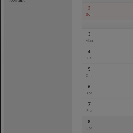
Kontakt
2
Sön
3
Mån
4
Tis
5
Ons
6
Tor
7
Fre
8
Lör