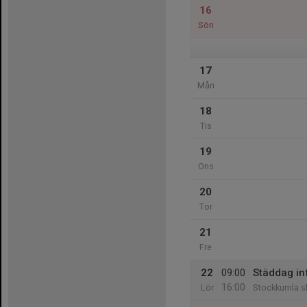
16
Sön
17
Mån
18
Tis
19
Ons
20
Tor
21
Fre
22
09:00
Städdag in
16:00
Lör
Stockkumla s