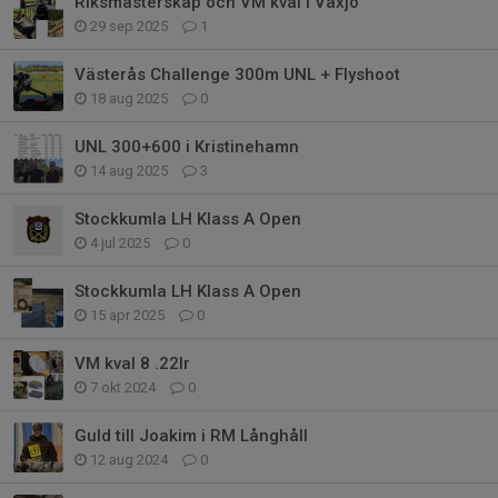
Riksmästerskap och VM kval i Växjö
29 sep 2025
1
Västerås Challenge 300m UNL + Flyshoot
18 aug 2025
0
UNL 300+600 i Kristinehamn
14 aug 2025
3
Stockkumla LH Klass A Open
4 jul 2025
0
Stockkumla LH Klass A Open
15 apr 2025
0
VM kval 8 .22lr
7 okt 2024
0
Guld till Joakim i RM Långhåll
12 aug 2024
0