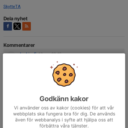
SkytteTA
Dela nyhet
Kommentarer
Joakim E.
13 apr, 20:43
Superbra anordnat och en riktigt kul dag! Tack för det
och ser fram emot nästa!
Joakim G.
16 apr, 17:55
Kan inte annat än att hålla med min namne här ovan, och
samtidigt tacka för stödet och peppningen som min
dotter fick under sin första tävling :)
Godkänn kakor
Vi använder oss av kakor (cookies) för att vår
webbplats ska fungera bra för dig. De används
även för webbanalys i syfte att hjälpa oss att
förbättra våra tjänster.