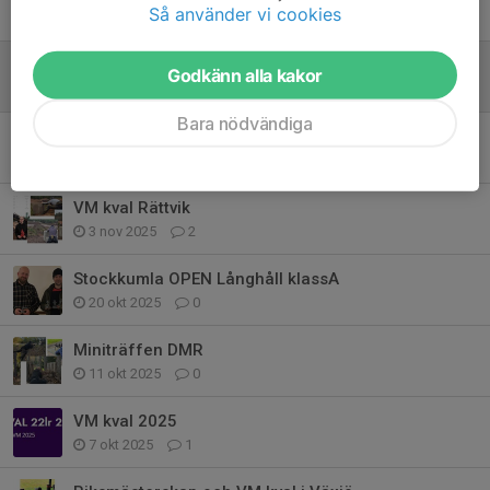
Tidigare nyheter
Så använder vi cookies
Stockkumal LH klass A open
Godkänn alla kakor
13 apr, 19:59
2
Bara nödvändiga
LH Hemmaserietävling
18 feb, 08:43
5
VM kval Rättvik
3 nov 2025
2
Stockkumla OPEN Långhåll klassA
20 okt 2025
0
Miniträffen DMR
11 okt 2025
0
VM kval 2025
7 okt 2025
1