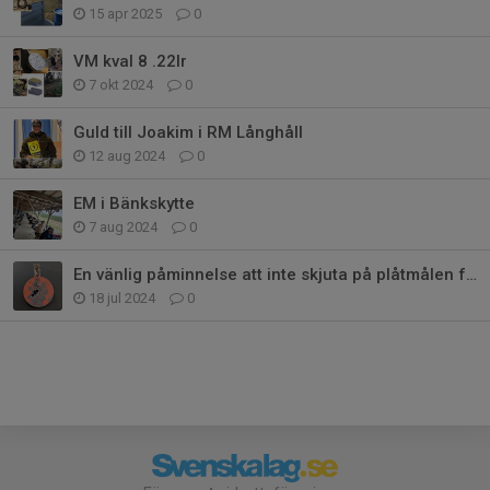
15 apr 2025
0
VM kval 8 .22lr
7 okt 2024
0
Guld till Joakim i RM Långhåll
12 aug 2024
0
EM i Bänkskytte
7 aug 2024
0
En vänlig påminnelse att inte skjuta på plåtmålen för nära
18 jul 2024
0