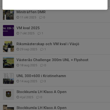
20 okt 2025
0
Miniträffen DMR
11 okt 2025
0
VM kval 2025
7 okt 2025
1
Riksmästerskap och VM kval i Växjö
29 sep 2025
1
Västerås Challenge 300m UNL + Flyshoot
18 aug 2025
0
UNL 300+600 i Kristinehamn
14 aug 2025
3
Stockkumla LH Klass A Open
4 jul 2025
0
Stockkumla LH Klass A Open