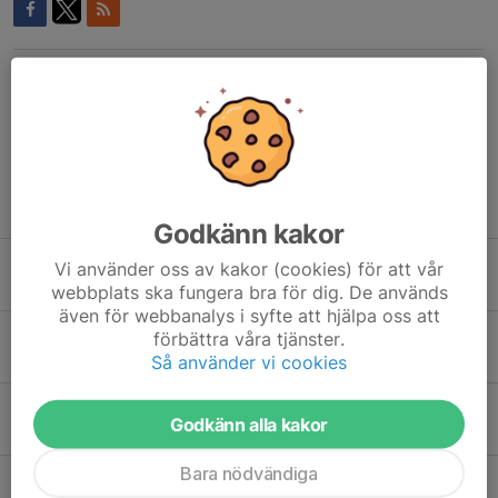
Kommentarer
Tidigare nyheter
Godkänn kakor
Stockkumal LH klass A open
Vi använder oss av kakor (cookies) för att vår
13 apr, 19:59
2
webbplats ska fungera bra för dig. De används
även för webbanalys i syfte att hjälpa oss att
LH Hemmaserietävling
förbättra våra tjänster.
Så använder vi cookies
18 feb, 08:43
5
VM kval Rättvik
Godkänn alla kakor
3 nov 2025
2
Bara nödvändiga
Stockkumla OPEN Långhåll klassA