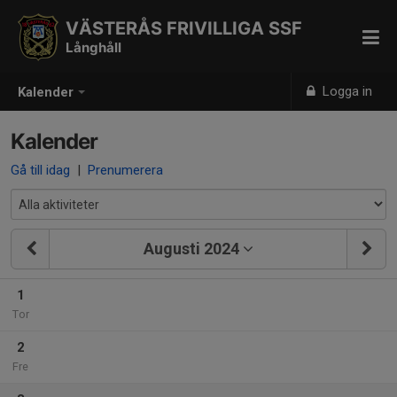
VÄSTERÅS FRIVILLIGA SSF
Långhåll
Logga in
Kalender
Kalender
Gå till idag
|
Prenumerera
Augusti 2024
1
Tor
2
Fre