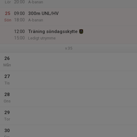
20:00
Lör
A-banan
25
09:00
300m UNL/HV
18:00
Sön
A-banan
12:00
Träning söndagsskytte
15:00
Ledigt utrymme
v.35
26
Mån
27
Tis
28
Ons
29
Tor
30