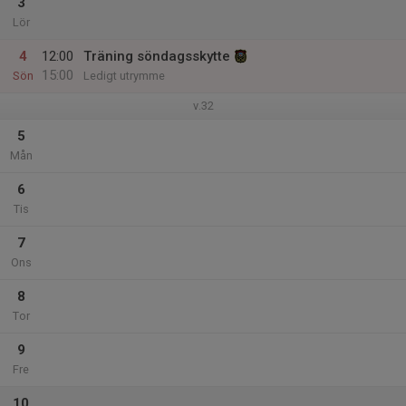
3
Lör
4
12:00
Träning söndagsskytte
15:00
Sön
Ledigt utrymme
v.32
5
Mån
6
Tis
7
Ons
8
Tor
9
Fre
10