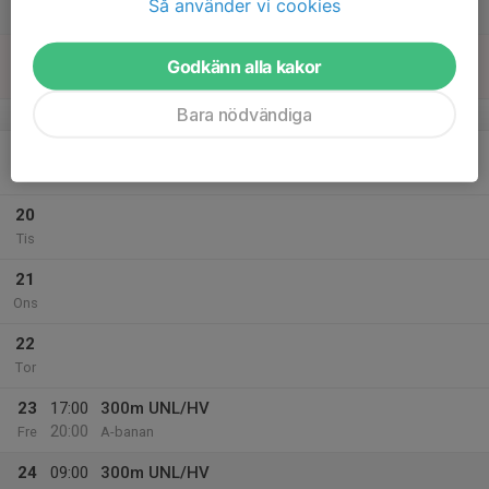
Så använder vi cookies
Lör
18
12:00
Träning söndagsskytte
Godkänn alla kakor
15:00
Sön
Ledigt utrymme
Bara nödvändiga
v.34
19
Mån
20
Tis
21
Ons
22
Tor
23
17:00
300m UNL/HV
20:00
Fre
A-banan
24
09:00
300m UNL/HV