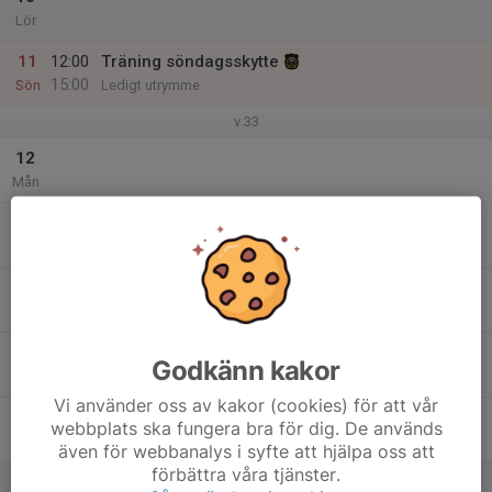
Lör
11
12:00
Träning söndagsskytte
15:00
Sön
Ledigt utrymme
v.33
12
Mån
13
Tis
14
Ons
15
Godkänn kakor
Tor
Vi använder oss av kakor (cookies) för att vår
16
webbplats ska fungera bra för dig. De används
Fre
även för webbanalys i syfte att hjälpa oss att
förbättra våra tjänster.
17