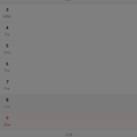
3
Mån
4
Tis
5
Ons
6
Tor
7
Fre
8
Lör
9
Sön
v.28