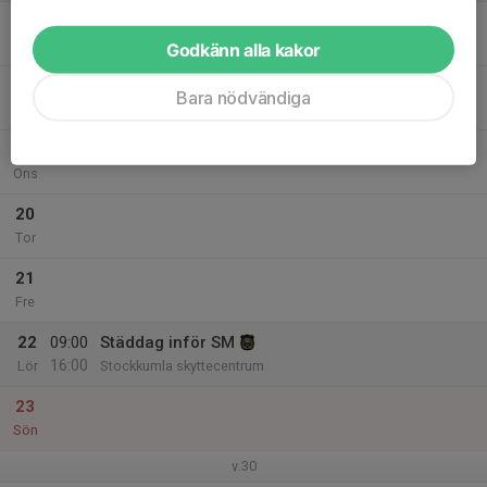
17
Mån
Godkänn alla kakor
18
Bara nödvändiga
Tis
19
Ons
20
Tor
21
Fre
22
09:00
Städdag inför SM
16:00
Lör
Stockkumla skyttecentrum
23
Sön
v.30