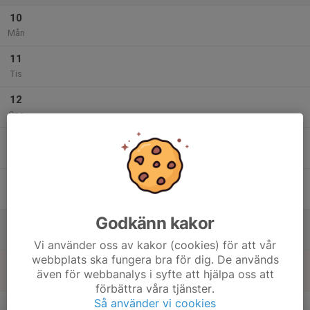
10
Mån
11
Tis
12
Ons
13
Tor
14
Fre
Godkänn kakor
15
Lör
Vi använder oss av kakor (cookies) för att vår
webbplats ska fungera bra för dig. De används
16
även för webbanalys i syfte att hjälpa oss att
Sön
förbättra våra tjänster.
v.29
Så använder vi cookies