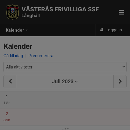
VÄSTERÅS FRIVILLIGA SSF
Långhåll
Logga in
Kalender
Kalender
Gå till idag
|
Prenumerera
Juli 2023
1
Lör
2
Sön
v.27