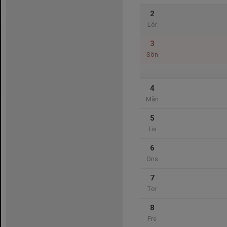
2
Lör
3
Sön
4
Mån
5
Tis
6
Ons
7
Tor
8
Fre