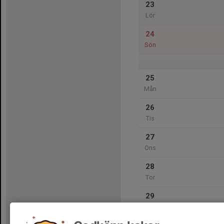
23
Lör
24
Sön
25
Mån
26
Tis
27
Ons
28
Tor
29
Fre