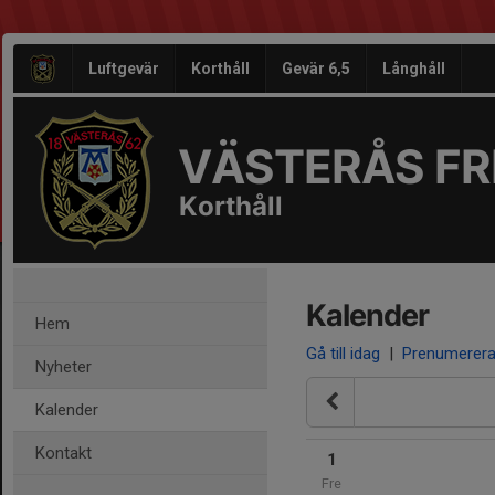
Luftgevär
Korthåll
Gevär 6,5
Långhåll
VÄSTERÅS FRI
Korthåll
Kalender
Hem
Gå till idag
|
Prenumerer
Nyheter
Kalender
Kontakt
1
Fre