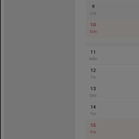
9
Lör
10
Sön
11
Mån
12
Tis
13
Ons
14
Tor
15
Fre