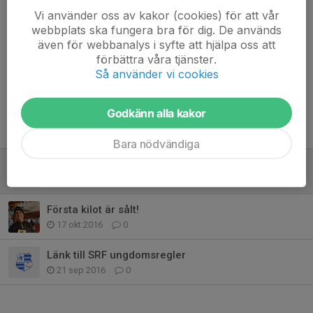
Vi använder oss av kakor (cookies) för att vår
webbplats ska fungera bra för dig. De används
även för webbanalys i syfte att hjälpa oss att
Kommentarer
förbättra våra tjänster.
Så använder vi cookies
Godkänn alla kakor
Tidigare nyheter
Bara nödvändiga
Subcult 2026
15 jun, 14:44
0
Första kilot är sålt!
17 okt 2016
0
Länk till SRF ungdomsregler
21 sep 2016
0