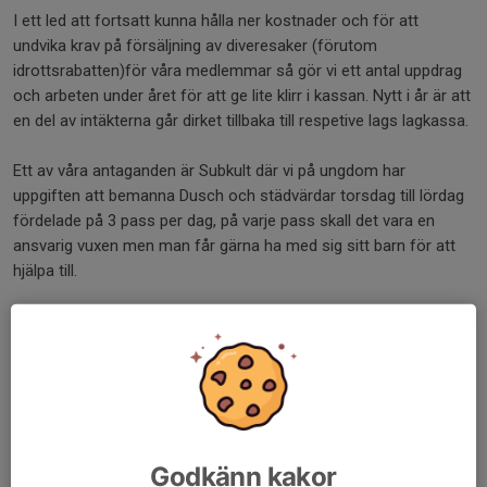
I ett led att fortsatt kunna hålla ner kostnader och för att
undvika krav på försäljning av diveresaker (förutom
idrottsrabatten)för våra medlemmar så gör vi ett antal uppdrag
och arbeten under året för att ge lite klirr i kassan. Nytt i år är att
en del av intäkterna går dirket tillbaka till respetive lags lagkassa.
Ett av våra antaganden är Subkult där vi på ungdom har
uppgiften att bemanna Dusch och städvärdar torsdag till lördag
fördelade på 3 pass per dag, på varje pass skall det vara en
ansvarig vuxen men man får gärna ha med sig sitt barn för att
hjälpa till.
Är vi många som kan hjälpa till så kan man antingen vara flera på
varje pass eller dela upp passet på flera personer. Skriv upp er
på schemat nedan i länken:
Länk till schemat
Dela nyhet
Godkänn kakor