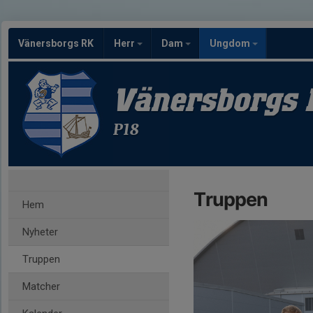
Vänersborgs RK
Herr
Dam
Ungdom
Vänersborgs 
P18
Truppen
Hem
Nyheter
Truppen
Matcher