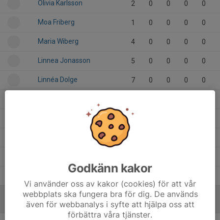
Olivia Karlsson
2
0
0
0
0
Moa Friberg
1
0
0
0
0
Maria Wiberg
4
0
0
0
0
Linnea Jonasson
5
0
0
0
0
Linnéa Dolge
7
0
0
0
0
Judit Kakuk
2
0
0
0
0
Jazmin Szabo
3
0
0
0
0
Elin Hällentorp
3
0
0
0
0
Annika Wass
2
0
0
0
0
Godkänn kakor
Alicia Dreikant
1
0
0
0
0
Vi använder oss av kakor (cookies) för att vår
webbplats ska fungera bra för dig. De används
även för webbanalys i syfte att hjälpa oss att
MÅLVAKTER
förbättra våra tjänster.