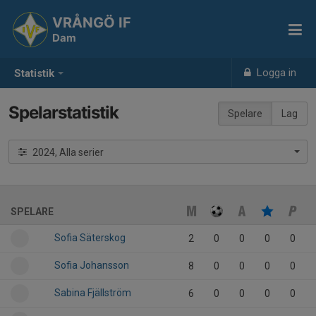
VRÅNGÖ IF
Dam
Logga in
Statistik
Spelarstatistik
Spelare
Lag
2024, Alla serier
SPELARE
Sofia Säterskog
2
0
0
0
0
Sofia Johansson
8
0
0
0
0
Sabina Fjällström
6
0
0
0
0