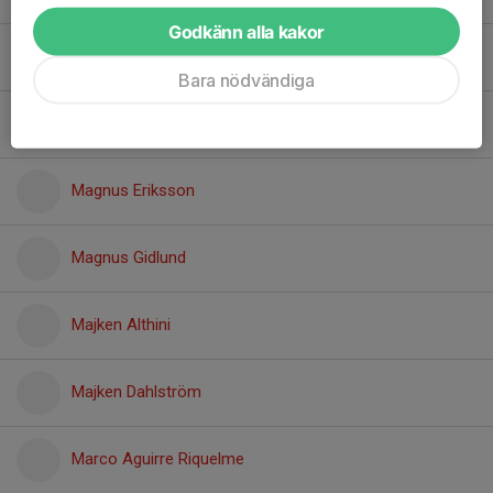
Godkänn alla kakor
Li Hammarström
Bara nödvändiga
Lovis Grönhagen
Magnus Eriksson
Magnus Gidlund
Majken Althini
Majken Dahlström
Marco Aguirre Riquelme