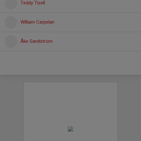
Teddy Tisell
William Carpelan
Åke Sandström