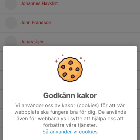
Johannes Havklint
John Fransson
Jonas Öijer
Jonatan Larsson
Juno Bekkebråten
Godkänn kakor
Kian Rondahl
Vi använder oss av kakor (cookies) för att vår
webbplats ska fungera bra för dig. De används
Kim ten Siethoff
även för webbanalys i syfte att hjälpa oss att
förbättra våra tjänster.
Så använder vi cookies
Lassy Lolia AKUWERA