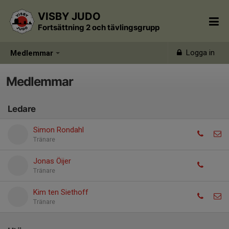
VISBY JUDO
Fortsättning 2 och tävlingsgrupp
Logga in
Medlemmar
Medlemmar
Ledare
Simon Rondahl
Tränare
Jonas Öijer
Tränare
Kim ten Siethoff
Tränare