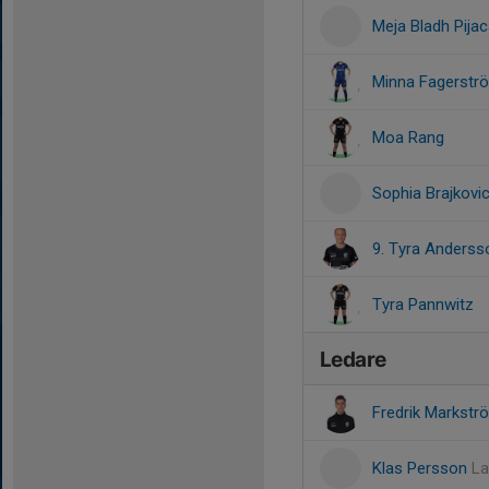
Meja Bladh Pija
Minna Fagerstr
Moa Rang
Sophia Brajkovi
9. Tyra Anderss
Tyra Pannwitz
Ledare
Fredrik Markst
Klas Persson
La