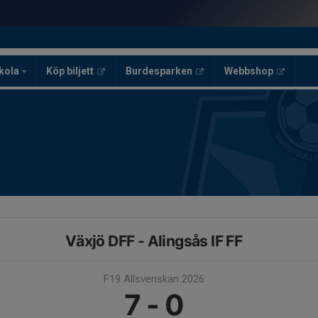
skola
Köp biljett
Burdesparken
Webbshop
Växjö DFF - Alingsås IF FF
F19 Allsvenskan 2026
7 - 0