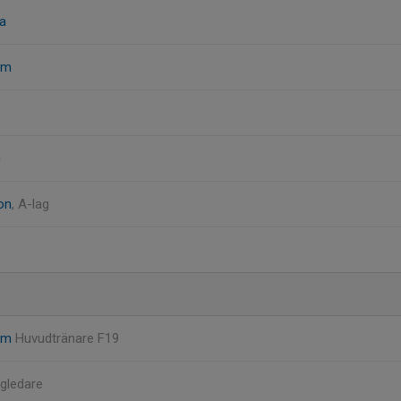
ca
öm
c
on
, A-lag
röm
Huvudtränare F19
gledare