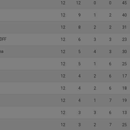
12
12
0
0
45
12
9
1
2
40
12
8
2
2
31
 DFF
12
6
3
3
23
na
12
5
4
3
30
12
5
1
6
25
12
4
2
6
17
12
4
2
6
18
12
4
1
7
19
12
3
3
6
13
12
3
2
7
25