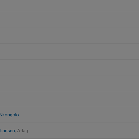
 Nkongolo
stiansen
, A-lag