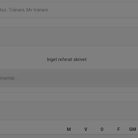
Ass. Tränare, Mv tränare
Inget referat skrivet
M
V
O
F
GM