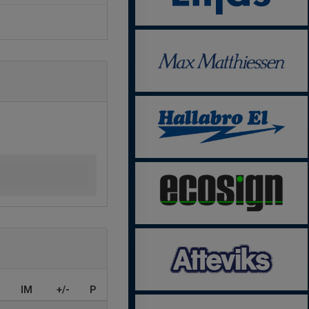
IM
+/-
P