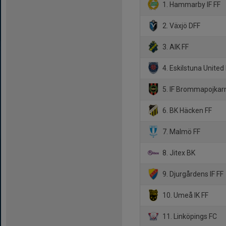
1. Hammarby IF FF
2. Växjö DFF
3. AIK FF
4. Eskilstuna United
5. IF Brommapojkar
6. BK Häcken FF
7. Malmö FF
8. Jitex BK
9. Djurgårdens IF FF
10. Umeå IK FF
11. Linköpings FC