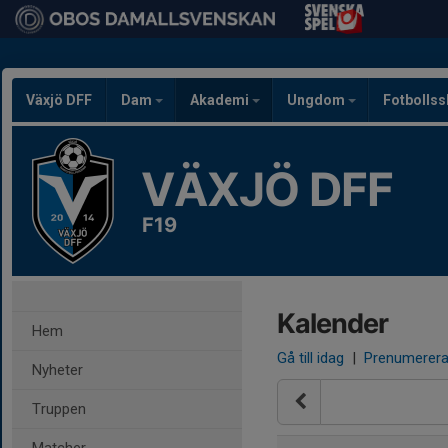
Växjö DFF
Dam
Akademi
Ungdom
Fotbolls
VÄXJÖ DFF
F19
Kalender
Hem
Gå till idag
|
Prenumerer
Nyheter
Truppen