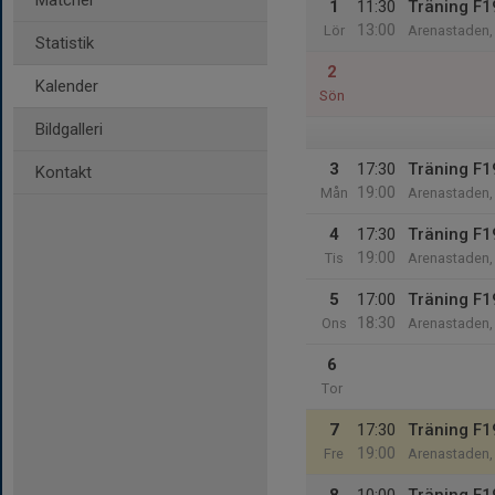
Matcher
1
11:30
Träning F1
13:00
Lör
Arenastaden, 
Statistik
2
Kalender
Sön
Bildgalleri
3
17:30
Träning F1
Kontakt
19:00
Mån
Arenastaden, 
4
17:30
Träning F1
19:00
Tis
Arenastaden, 
5
17:00
Träning F1
18:30
Ons
Arenastaden, 
6
Tor
7
17:30
Träning F1
19:00
Fre
Arenastaden, 