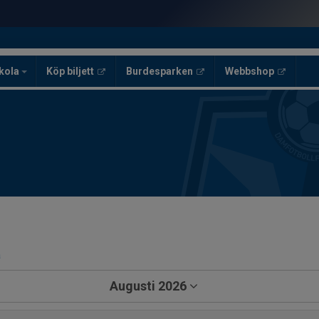
skola
Köp biljett
Burdesparken
Webbshop
a
Augusti 2026