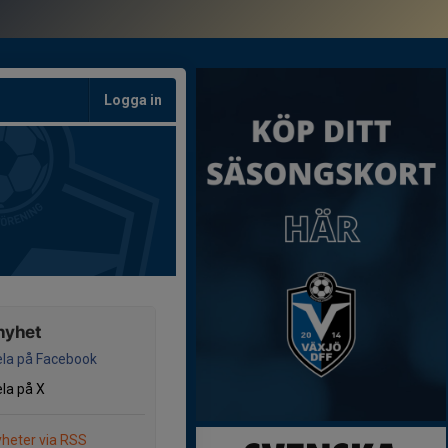
Logga in
nyhet
la på Facebook
la på X
heter via RSS