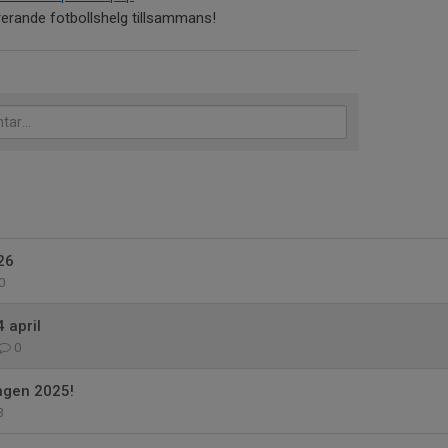
rerande fotbollshelg tillsammans!
26
0
 april
0
ngen 2025!
3