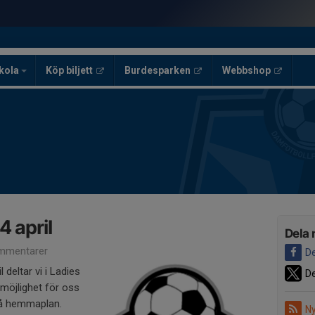
skola
Köp biljett
Burdesparken
Webbshop
4 april
Dela 
mmentarer
De
deltar vi i Ladies
De
 möjlighet för oss
på hemmaplan.
Ny