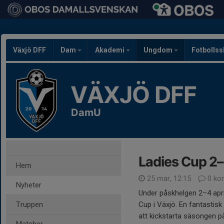
Växjö DFF
Dam
Akademi
Ungdom
Fotbolls
VÄXJÖ DFF
DamU
Ladies Cup 2–
Hem
25 mar, 12:15
0 ko
Nyheter
Under påskhelgen 2–4 april 
Truppen
Cup i Växjö. En fantastisk
att kickstarta säsongen 