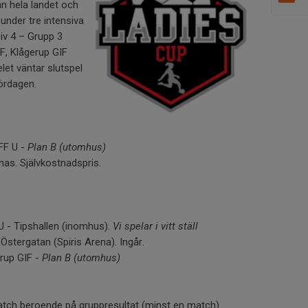
ån hela landet och
nder tre intensiva
Div 4 – Grupp 3
F, Klågerup GIF
let väntar slutspel
lördagen.
DFF U -
Plan B (utomhus)
as. Självkostnadspris.
U - Tipshallen (inomhus).
Vi spelar i vitt ställ
stergatan (Spiris Arena). Ingår.
rup GIF -
Plan B (utomhus)
match beroende på gruppresultat (minst en match).