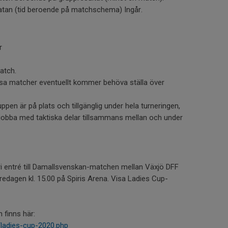
tan (tid beroende på matchschema) Ingår.
r
atch.
vissa matcher eventuellt kommer behöva ställa över
ruppen är på plats och tillgänglig under hela turneringen,
obba med taktiska delar tillsammans mellan och under
 fri entré till Damallsvenskan-matchen mellan Växjö DFF
redagen kl. 15.00 på Spiris Arena. Visa Ladies Cup-
 finns här:
/ladies-cup-2020.php