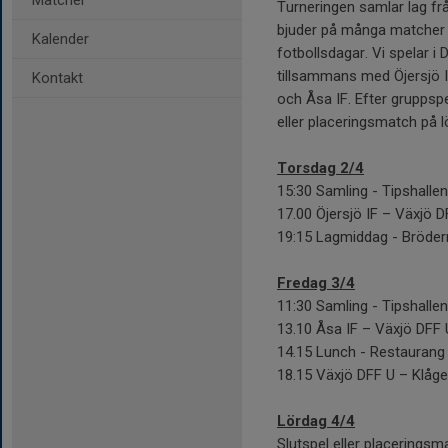
Matcher
Turneringen samlar lag fr
bjuder på många matcher u
Kalender
fotbollsdagar. Vi spelar i 
tillsammans med Öjersjö I
Kontakt
och Åsa IF. Efter gruppspe
eller placeringsmatch på 
Torsdag 2/4
15:30 Samling - Tipshallen
17.00 Öjersjö IF – Växjö 
19:15 Lagmiddag - Brödern
Fredag 3/4
11:30 Samling - Tipshallen
13.10 Åsa IF – Växjö DFF 
14.15 Lunch - Restaurang Ö
18.15 Växjö DFF U – Klåge
Lördag 4/4
Slutspel eller placerings