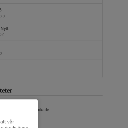
6
0
 Nytt
0
0
1
eter
Inga aktiviteter inbokade
att vår
 används även