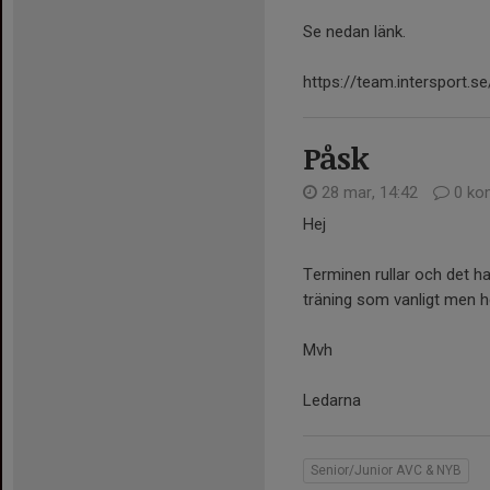
Se nedan länk.
https://team.intersport.
Påsk
28 mar, 14:42
0 ko
Hej
Terminen rullar och det h
träning som vanligt men he
Mvh
Ledarna
Senior/Junior AVC & NYB