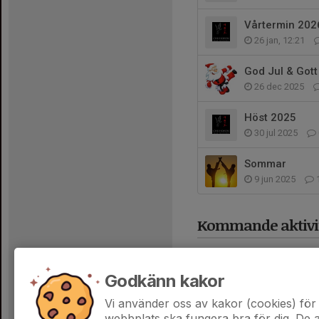
Vårtermin 202
26 jan, 12:21
God Jul & Gott
26 dec 2025
Höst 2025
30 jul 2025
Sommar
9 jun 2025
Kommande aktivit
Godkänn kakor
Vi använder oss av kakor (cookies) för 
webbplats ska fungera bra för dig. De