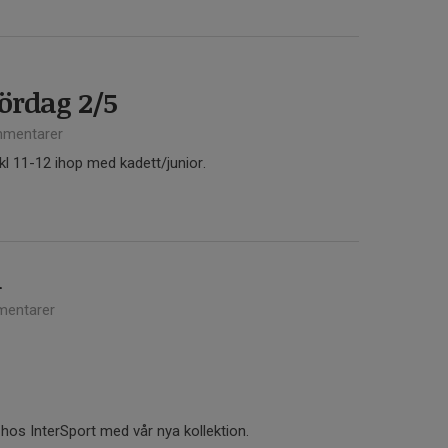
ördag 2/5
mentarer
 kl 11-12 ihop med kadett/junior.
n
entarer
hos InterSport med vår nya kollektion.