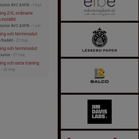
Junior AVC & NYB -
14 jul
ing 2/6, ordinarie
 inställd
Junior AVC & NYB -
1 jun
ing och terminsslut
3/Kadett -
27 maj
ing och terminsslut
Junior -
27 maj
ing och sista träning
 -
25 maj