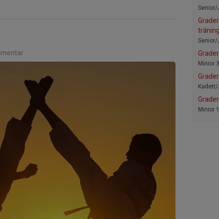
Senior/
Grader
träning
Senior/
mentar
Grader
Minior 
Grader
Kadett/
Grader
Minior 1