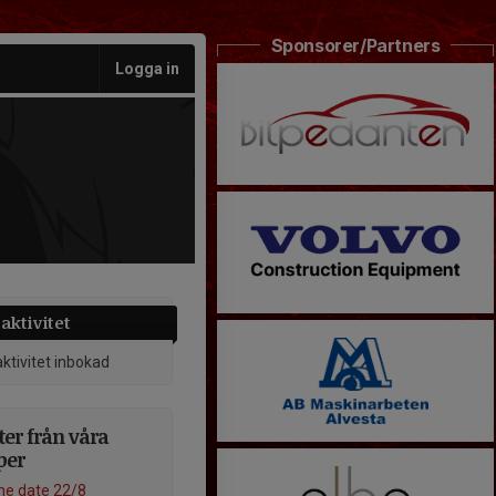
Sponsorer/Partners
Logga in
aktivitet
aktivitet inbokad
er från våra
per
he date 22/8