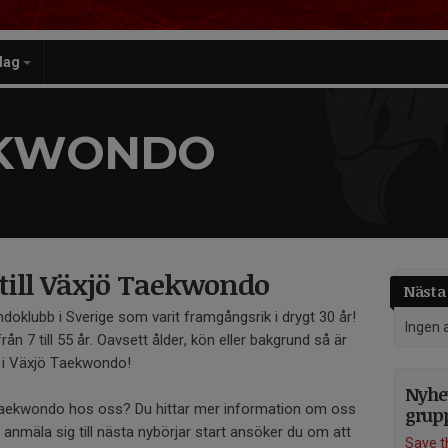
lag
EKWONDO
ill Växjö Taekwondo
Nästa 
doklubb i Sverige som varit framgångsrik i drygt 30 år!
Ingen 
n 7 till 55 år. Oavsett ålder, kön eller bakgrund så är
 i Växjö Taekwondo!
Nyhet
 taekwondo hos oss? Du hittar mer information om oss
grup
tt anmäla sig till nästa nybörjar start ansöker du om att
Save t