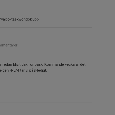
se/vaxjo-taekwondoklubb
mmentarer
ar redan blivit dax för påsk. Kommande vecka är det
lgen 4-5/4 tar vi påskledigt.