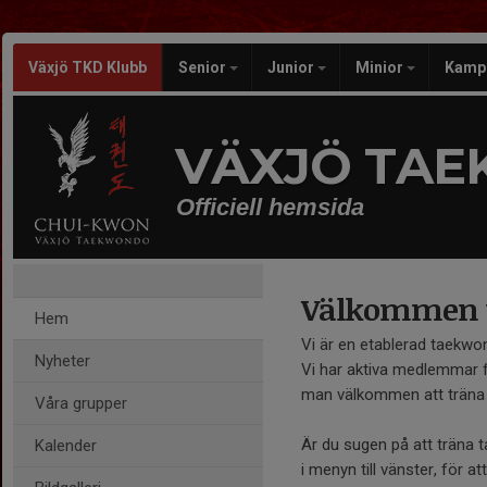
Växjö TKD Klubb
Senior
Junior
Minior
Kamp
VÄXJÖ TA
Officiell hemsida
Välkommen t
Hem
Vi är en etablerad taekwon
Nyheter
Vi har aktiva medlemmar frå
man välkommen att träna
Våra grupper
Är du sugen på att träna
Kalender
i menyn till vänster, för a