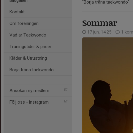
Bildgalleri
"Börja träna taekwondo"
Kontakt
Sommar
Om föreningen
17 jun, 14:25
1 kom
Vad är Taekwondo
Träningstider & priser
Kläder & Utrustning
Börja träna taekwondo
Ansökan ny medlem
Följ oss - instagram