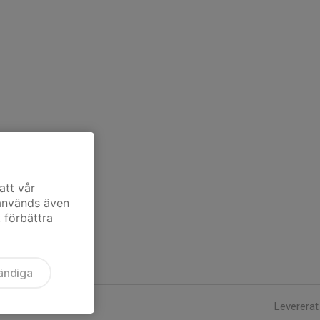
att vår
 används även
t förbättra
ändiga
Levererat