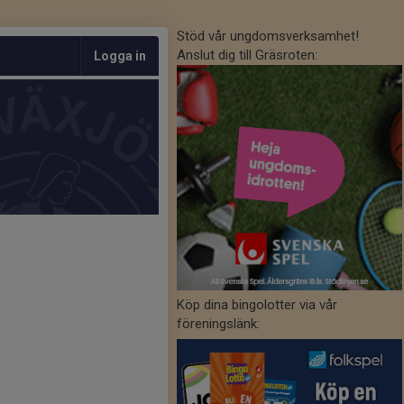
Stöd vår ungdomsverksamhet!
Anslut dig till Gräsroten:
Logga in
Köp dina bingolotter via vår
föreningslänk: