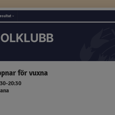
esultat
TOLKLUBB
ppnar för vuxna
:30-20:30
bana