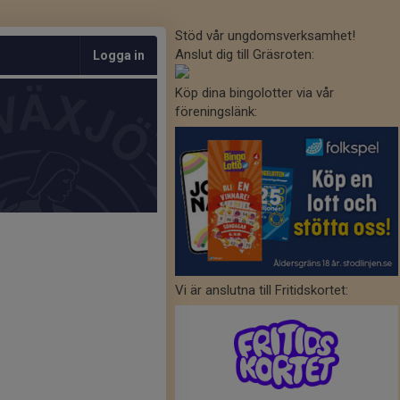
Stöd vår ungdomsverksamhet!
Anslut dig till Gräsroten:
Logga in
Köp dina bingolotter via vår
föreningslänk:
Vi är anslutna till Fritidskortet: