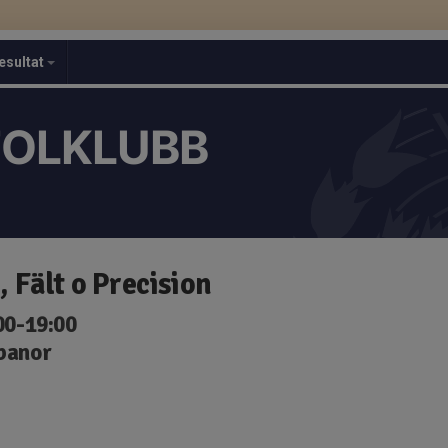
esultat
TOLKLUBB
 Fält o Precision
:00-19:00
 banor