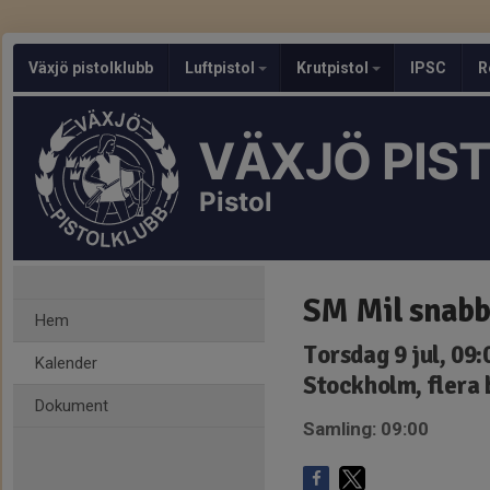
Växjö pistolklubb
Luftpistol
Krutpistol
IPSC
R
VÄXJÖ PIS
Pistol
SM Mil snabb,
Hem
Torsdag 9 jul, 09
Kalender
Stockholm, flera
Dokument
Samling: 09:00