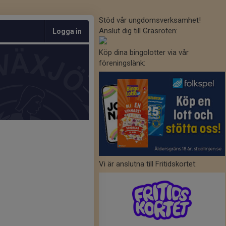
Stöd vår ungdomsverksamhet!
Anslut dig till Gräsroten:
Logga in
Köp dina bingolotter via vår
föreningslänk:
Vi är anslutna till Fritidskortet: