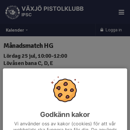
VÄXJÖ PISTOLKLUBB
IPSC
Logga in
Kalender
Månadsmatch HG
Lördag 25 jul, 10:00-12:00
Lövåsen bana C, D, E
Samling: 10:00
Godkänn kakor
Vi använder oss av kakor (cookies) för att vår
webbplats ska fungera bra för dig. De används