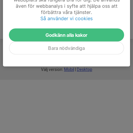
även för webbanalys i syfte att hjälpa oss att
förbättra våra tjänster.
Så använder vi cookies
Godkänn alla kakor
Bara nödvändiga
För
smarta
idrottsföreningar
Välj version:
Mobil
|
Desktop