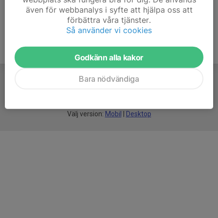
även för webbanalys i syfte att hjälpa oss att
förbättra våra tjänster.
Så använder vi cookies
Godkänn alla kakor
Bara nödvändiga
För
smarta
idrottsföreningar
Välj version:
Mobil
|
Desktop