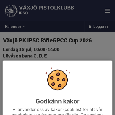
VÄXJÖ PISTOLKLUBB
IPSC
Logga in
Kalender
Växjö PK IPSC Rifle&PCC Cup 2026
Lördag 18 jul, 10:00-14:00
Lövåsen bana C, D, E
Samling: 10:00
Godkänn kakor
Vi använder oss av kakor (cookies) för att vår
webbplats ska fungera bra för dig. De används