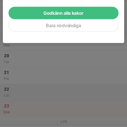
17
Mån
Godkänn alla kakor
18
Bara nödvändiga
Tis
19
Ons
20
Tor
21
Fre
22
Lör
23
Sön
v.35