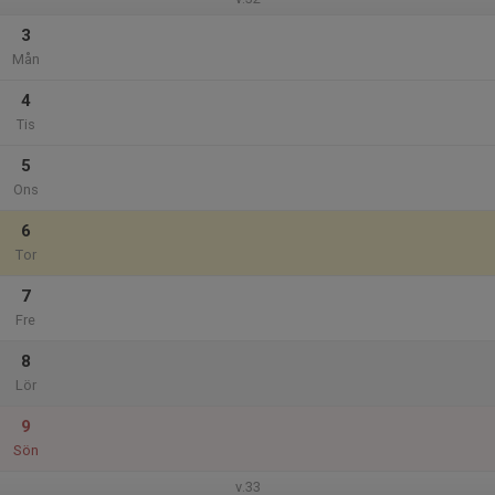
3
Mån
4
Tis
5
Ons
6
Tor
7
Fre
8
Lör
9
Sön
v.33