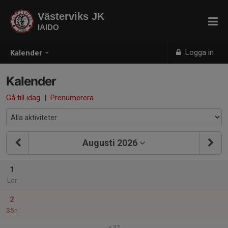
Västerviks JK
IAIDO
Logga in
Kalender
Kalender
Gå till idag
|
Prenumerera
Augusti 2026
1
Lör
2
Sön
v.32