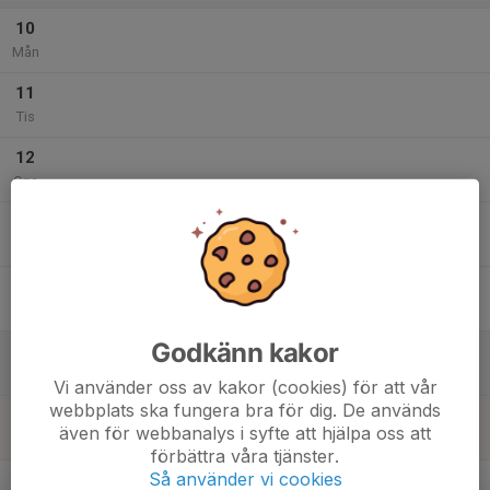
10
Mån
11
Tis
12
Ons
13
Tor
14
Fre
Godkänn kakor
15
Lör
Vi använder oss av kakor (cookies) för att vår
webbplats ska fungera bra för dig. De används
16
även för webbanalys i syfte att hjälpa oss att
Sön
förbättra våra tjänster.
v.34
Så använder vi cookies