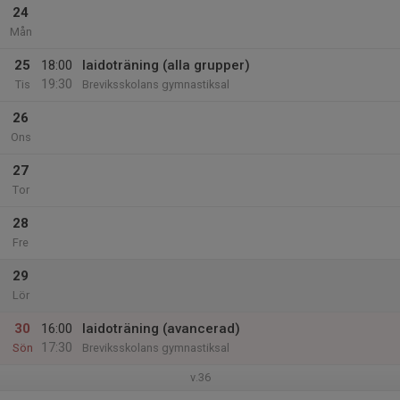
24
Mån
25
18:00
Iaidoträning (alla grupper)
19:30
Tis
Breviksskolans gymnastiksal
26
Ons
27
Tor
28
Fre
29
Lör
30
16:00
Iaidoträning (avancerad)
17:30
Sön
Breviksskolans gymnastiksal
v.36