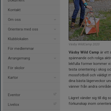
Dokument
Kontakt
Om oss
Orientera med oss
Klubblokalen
Väsby WildCamp 2020
För medlemmar
Väsby Wild Camp
är ett 
spännande och roliga akt
Arrangemang
lekfulla former kommer vi 
För skolor
testa orientering i skog o
mossfotboll och väldigt my
Kartor
dina bästa lägerveckor u
vänner från andra områd
Eventor
Lägret vänder sig till dig 
förkunskap inom orienter
Livelox