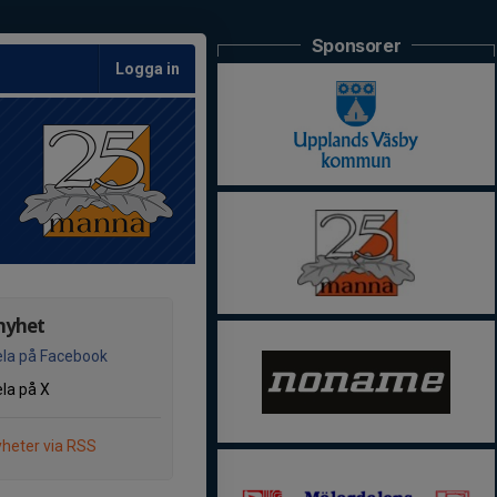
Sponsorer
Logga in
nyhet
la på Facebook
la på X
heter via RSS