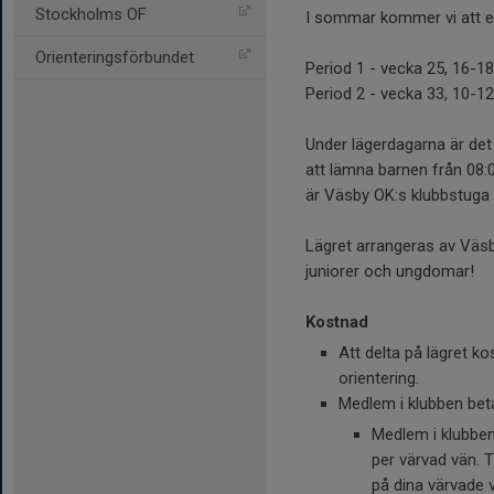
Stockholms OF
I sommar kommer vi att er
Orienteringsförbundet
Period 1 - vecka 25, 16-18 
Period 2 - vecka 33, 10-1
Under lägerdagarna är det 
att lämna barnen från 08:
är Väsby OK:s klubbstuga 
Lägret arrangeras av Väsb
juniorer och ungdomar!
Kostnad
Att delta på lägret k
orientering.
Medlem i klubben beta
Medlem i klubben 
per värvad vän. 
på dina värvade 