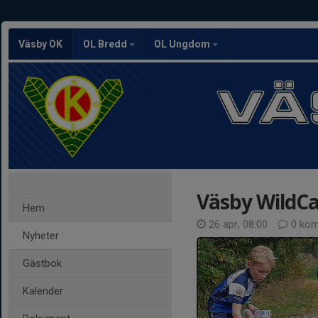
Väsby OK
OL Bredd
OL Ungdom
Väsby WildC
Hem
26 apr, 08:00
0 kom
Nyheter
Gästbok
Kalender