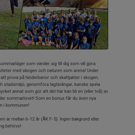
sommarläger som vänder sig till dig som vill göra
iviteter med skogen och naturen som arena! Under
att prova på hinderbanor och skattjakter i skogen,
ch stadsmiljö, genomföra lagtävlingar, kanske spela
cket annat som gör att det här kan bli en (eller två) av
nder sommarlovet! Som en bonus får du även nya
en i kommunen!
som är mellan 6-12 år (ÅK F-5). Ingen bakgrund eller
ing behövs!