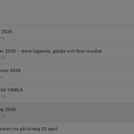
 2026.
0
er 2026 – stark laganda, glädje och fina resultat
0
inne 2026
0
till 10MILA
0
mp 2026
0
sstart nu på lördag 25 april