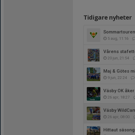
Tidigare nyheter
Sommartouren
5 aug, 11:16
Vårens stafett
20 jun, 21:54
Maj & Götes m
9 jun, 22:24
Väsby OK åker 
26 apr, 18:27
Väsby WildCa
26 apr, 08:00
Hittaut säsong