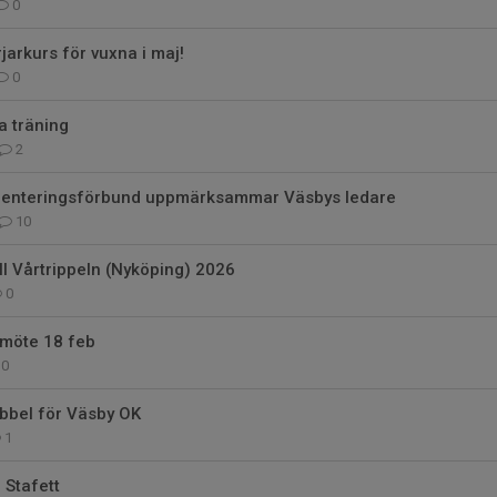
0
jarkurs för vuxna i maj!
0
a träning
2
ienteringsförbund uppmärksammar Väsbys ledare
10
ill Vårtrippeln (Nyköping) 2026
0
rsmöte 18 feb
0
bbel för Väsby OK
1
 Stafett