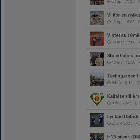
22 apr, 21:35
Vi kör en nybör
12 apr, 16:05
Vinterns 10mil
12 mar, 17:06
Stockholms or
12 mar, 16:58
Tävlingsresa t
8 feb, 19:14
Kallelse till å
8 dec 2025
Lyckad Daladu
26 okt 2025
H16 silver i DM