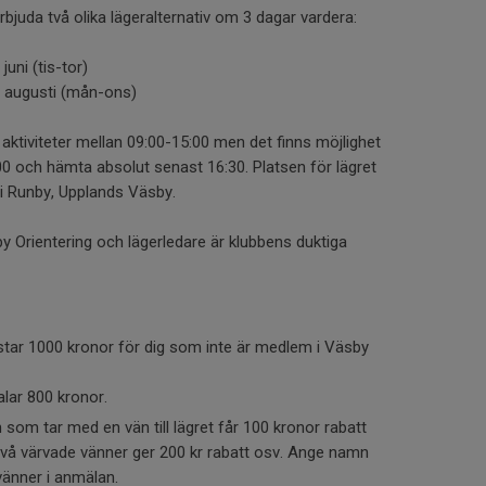
bjuda två olika lägeralternativ om 3 dagar vardera:
juni (tis-tor)
2 augusti (mån-ons)
aktiviteter mellan 09:00-15:00 men det finns möjlighet
00 och hämta absolut senast 16:30. Platsen för lägret
i Runby, Upplands Väsby.
y Orientering och lägerledare är klubbens duktiga
ostar 1000 kronor för dig som inte är medlem i Väsby
lar 800 kronor.
som tar med en vän till lägret får 100 kronor rabatt
Två värvade vänner ger 200 kr rabatt osv. Ange namn
vänner i anmälan.