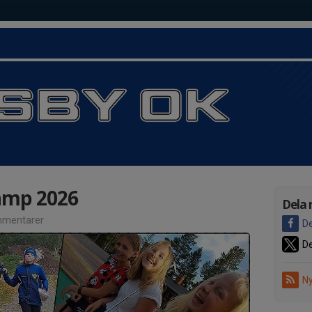
amp 2026
Dela 
mentarer
De
De
Ny