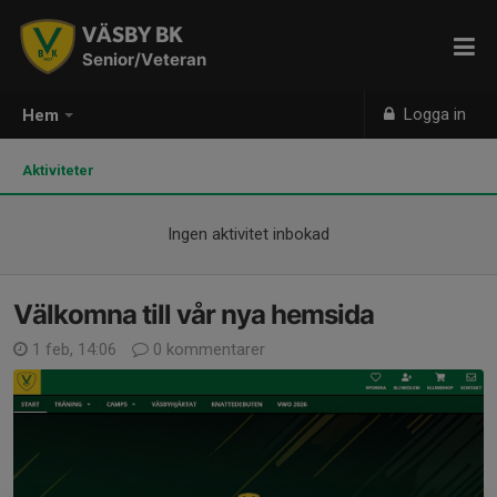
VÄSBY BK
Senior/Veteran
Logga in
Hem
Aktiviteter
Ingen aktivitet inbokad
Välkomna till vår nya hemsida
1 feb, 14:06
0 kommentarer