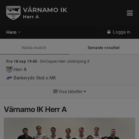
VÄRNAMO IK
Herr A
Logga in
Hem
Nästa match
Senaste resultat
Fre 18 sep 19:45
- SmCupen Herr Jönköping 3
Herr A
Bankeryds Skid o MK
Visa tabeller
Värnamo IK Herr A