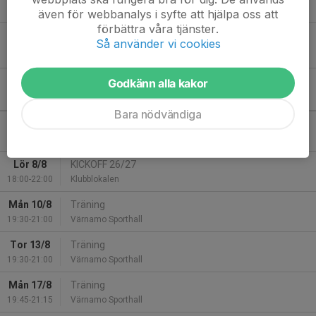
8 dec 2025
0
även för webbanalys i syfte att hjälpa oss att
förbättra våra tjänster.
Förlust borta mot Sävsjö IBK B
Så använder vi cookies
22 nov 2025
0
Godkänn alla kakor
Kommande aktiviteter
Bara nödvändiga
Lör 8/8
KICKOFF 26/27
13:00-18:00
Hemlig plats
Lör 8/8
KICKOFF 26/27
18:00-22:00
Klubblokalen
Mån 10/8
Träning
19:30-21:00
Värnamo Sporthall
Tor 13/8
Träning
19:30-21:00
Värnamo Sporthall
Mån 17/8
Träning
19:45-21:15
Värnamo Sporthall