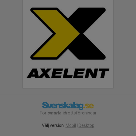
För
smarta
idrottsföreningar
Välj version:
Mobil
|
Desktop