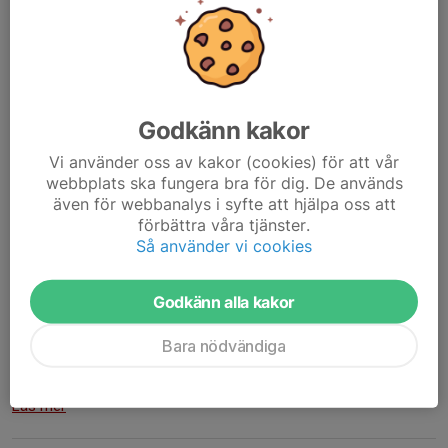
Godkänn kakor
Vi använder oss av kakor (cookies) för att vår
webbplats ska fungera bra för dig. De används
även för webbanalys i syfte att hjälpa oss att
förbättra våra tjänster.
Så använder vi cookies
Vi har nu fått arbetspassen till Vännäsdagarna att dela ut.
Vännäsdagarna faller in helgen 10-12/7.
Godkänn alla kakor
Vi ha enstaka pass onsdag, fredag, söndag och måndag. Dom
flesta passen ligger på lördag.
Bara nödvändiga
Vi kommer tyvärr inte kunna...
Läs mer