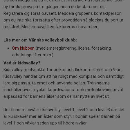
via den inloggning du fick från Svenska lag vid registrering. Som
ny får du prova på tre gånger innan du bestämmer dig.
Registrera dig först oavsett. Meddela gruppens kontaktperson
om du inte ska fortsätta efter prövotiden så plockas du bort ur
registret. Medlemsavgiften faktureras i november.
Läs mer om Vännäs volleybollklubb:
Om klubben
(medlemsregistrering, licens, försäkring,
arbetsuppgifter m.m.)
Vad är kidsvolley?
Kidsvolley är utvecklat för pojkar och flickor mellan 6 och 9 år.
Kidsvolley handlar om att ha roligt med kompisar och samtidigt
lära sig passa, ta emot och använda bollen. Träningarna
innehåller även mycket koordinations- och motorikövningar väl
anpassad för barnens ålder som de har nytta av livet ut.
Det finns tre nivåer i kidsvolley, level 1, level 2 och level 3 där det
är kunskaper mer än ålder som styr. I början spelar barnen på
level 1 och växlar sedan upp till högre nivåer.