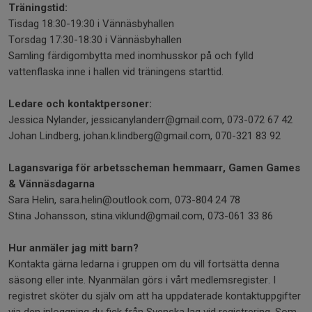
Träningstid:
Tisdag 18:30-19:30 i Vännäsbyhallen
Torsdag 17:30-18:30 i Vännäsbyhallen
Samling färdigombytta med inomhusskor på och fylld
vattenflaska inne i hallen vid träningens starttid.
Ledare och kontaktpersoner:
Jessica Nylander, jessicanylanderr@gmail.com, 073-072 67 42
Johan Lindberg, johan.k.lindberg@gmail.com, 070-321 83 92
Lagansvariga för arbetsscheman hemmaarr, Gamen Games
& Vännäsdagarna
Sara Helin, sara.helin@outlook.com, 073-804 24 78
Stina Johansson, stina.viklund@gmail.com, 073-061 33 86
Hur anmäler jag mitt barn?
Kontakta gärna ledarna i gruppen om du vill fortsätta denna
säsong eller inte. Nyanmälan görs i vårt medlemsregister. I
registret sköter du själv om att ha uppdaterade kontaktuppgifter