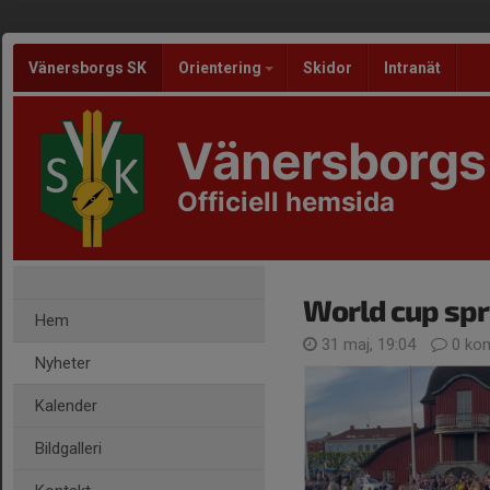
Vänersborgs SK
Orientering
Skidor
Intranät
Vänersborgs
Officiell hemsida
World cup spr
Hem
31 maj, 19:04
0 ko
Nyheter
Kalender
Bildgalleri