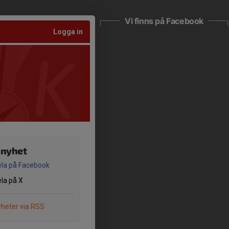
Vi finns på Facebook
Logga in
 nyhet
la på Facebook
la på X
heter via RSS