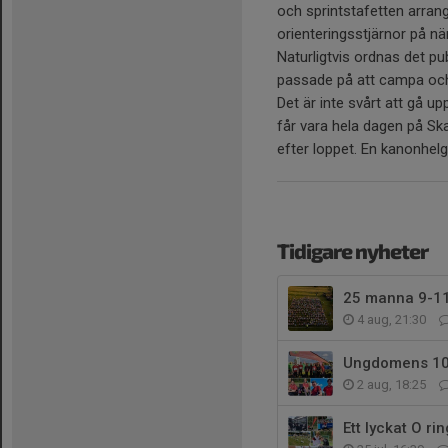
och sprintstafetten arrang
orienteringsstjärnor på när
Naturligtvis ordnas det pub
passade på att campa och
Det är inte svårt att gå u
får vara hela dagen på S
efter loppet. En kanonhelg
Tidigare nyheter
25 manna 9-11
4 aug, 21:30
Ungdomens 10
2 aug, 18:25
Ett lyckat O ri