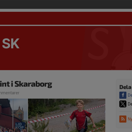
 SK
int i Skaraborg
Dela
mmentarer
De
De
Ny