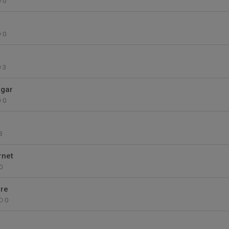
0
0
3
ngar
0
3
rnet
0
dre
0