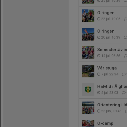
25 jul, 16:39
O ringen
22 jul, 19:05
O ringen
20 jul, 16:39
Semestertävli
14 jul, 06:56
Vår stuga
7 jul, 22:34
Halvtid i Älgho
5 jul, 23:03
Orientering i I
25 jun, 18:46
O-camp