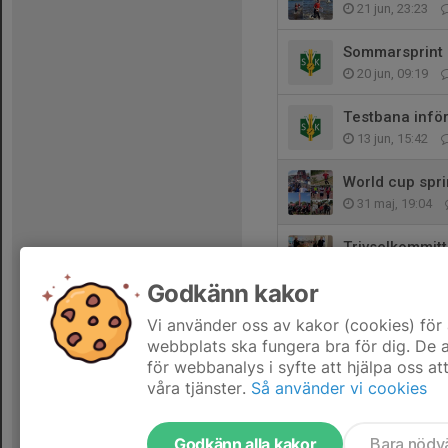
21 jun, 23:23
Sommarsprint
20 jun, 09:19
Testbana infö
13 jun, 15:42
World cup spri
31 maj, 19:04
Trivselkommitt
28 maj, 12:02
Godkänn kakor
Ungdomstävli
Vi använder oss av kakor (cookies) för 
27 maj, 15:21
webbplats ska fungera bra för dig. De
för webbanalys i syfte att hjälpa oss at
våra tjänster.
Så använder vi cookies
Godkänn alla kakor
Bara nödv