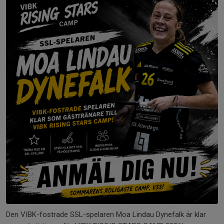
Den VIBK-fostrade SSL-spelaren Moa Lindau Dynefalk är klar