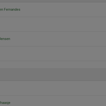
sen Fernandes
Jensen
lhaasje