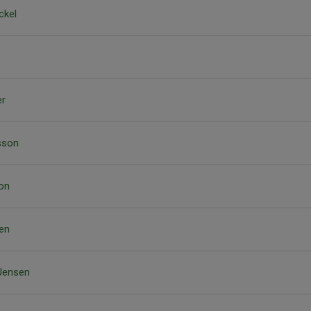
ckel
er
sson
on
en
Jensen