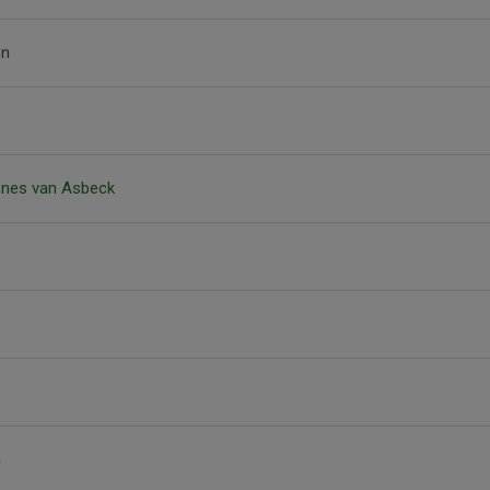
en
ones van Asbeck
n