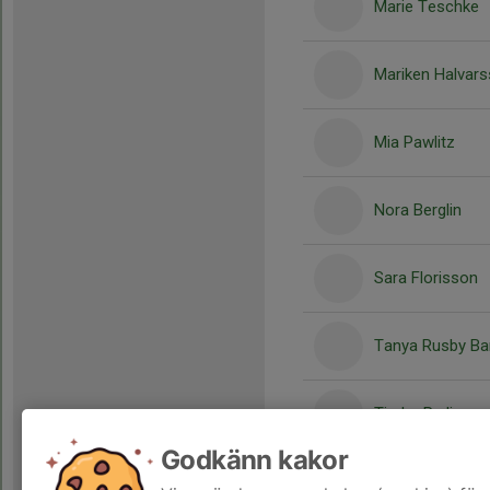
Marie Teschke
Mariken Halvar
Mia Pawlitz
Nora Berglin
Sara Florisson
Tanya Rusby Ba
Tindra Rydin
Godkänn kakor
Victoria Arfuch