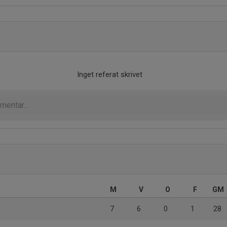
Inget referat skrivet
M
V
O
F
GM
7
6
0
1
28