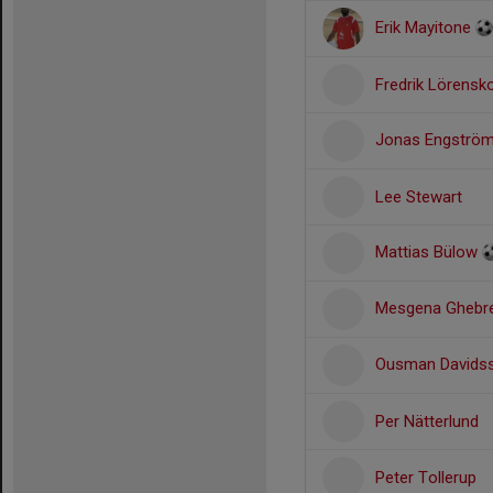
Erik Mayitone
Fredrik Lörensk
Jonas Engströ
Lee Stewart
Mattias Bülow
Mesgena Ghebr
Ousman Davids
Per Nätterlund
Peter Tollerup