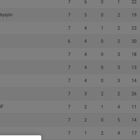
7
6
0
1
22
bysjön
7
5
0
2
19
7
4
1
2
23
6
4
0
2
30
7
4
0
3
18
7
4
0
3
13
7
4
0
3
14
7
3
2
2
26
IF
7
2
1
4
11
7
2
0
5
14
7
1
2
4
17