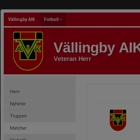
Vällingby AIK
Fotboll
Vällingby AI
Veteran Herr
Hem
Nyheter
Truppen
Matcher