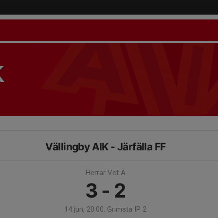
K
Vällingby AIK - Järfälla FF
Herrar Vet A
3 - 2
14 jun, 20:00, Grimsta IP 2