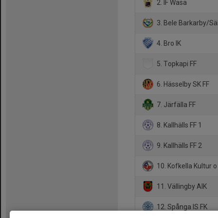
2. IF Wasa
3. Bele Barkarby/Sä
4. Bro IK
5. Topkapi FF
6. Hässelby SK FF
7. Järfälla FF
8. Kallhälls FF 1
9. Kallhälls FF 2
10. Kofkella Kultur o 
11. Vällingby AIK
12. Spånga IS FK