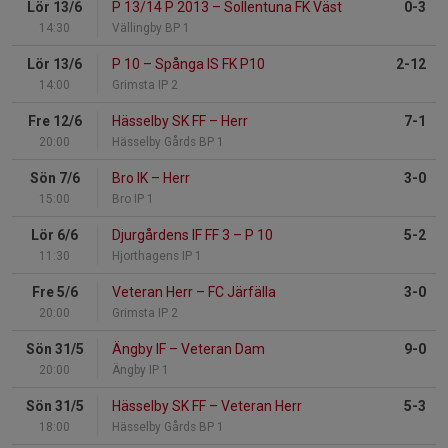
Lör 13/6
P 13/14 P 2013
–
Sollentuna FK Väst
0-3
14:30
Vällingby BP 1
Lör 13/6
P 10
–
Spånga IS FK P10
2-12
14:00
Grimsta IP 2
Fre 12/6
Hässelby SK FF
–
Herr
7-1
20:00
Hässelby Gårds BP 1
Sön 7/6
Bro IK
–
Herr
3-0
15:00
Bro IP 1
Lör 6/6
Djurgårdens IF FF 3
–
P 10
5-2
11:30
Hjorthagens IP 1
Fre 5/6
Veteran Herr
–
FC Järfälla
3-0
20:00
Grimsta IP 2
Sön 31/5
Ängby IF
–
Veteran Dam
9-0
20:00
Ängby IP 1
Sön 31/5
Hässelby SK FF
–
Veteran Herr
5-3
18:00
Hässelby Gårds BP 1