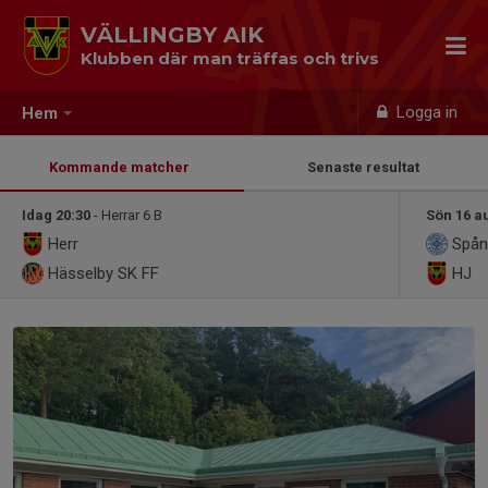
VÄLLINGBY AIK
Klubben där man träffas och trivs
Logga in
Hem
Kommande matcher
Senaste resultat
Idag 20:30
- Herrar 6 B
Sön 16 a
Herr
Spån
Hässelby SK FF
HJ