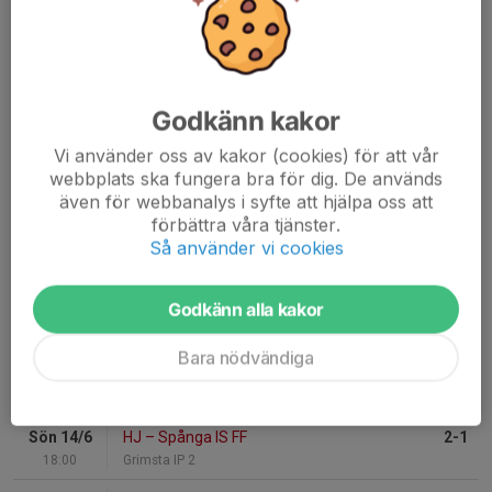
19:30
Nälsta BP 1
Fre 21/8
Sundbyberg FC
–
Herr
19:30
Örvallen 1
Godkänn kakor
Lör 22/8
Kungsängens IF Blå 1
–
P 17
10:00
Kungsängens IP 215
Vi använder oss av kakor (cookies) för att vår
webbplats ska fungera bra för dig. De används
Lör 22/8
P 13/14 P 2013
–
Som United Fotbollsförening blå
även för webbanalys i syfte att hjälpa oss att
13:00
Vällingby BP 1
förbättra våra tjänster.
Lör 22/8
Kista SC KFUM Blå
–
P 16 Grön
Så använder vi cookies
14:00
Kvarnbacka BP 11
Godkänn alla kakor
Senaste resultat
Bara nödvändiga
Sön 14/6
Veteran Herr
–
Järfälla FF
3-2
20:00
Grimsta IP 2
Sön 14/6
HJ
–
Spånga IS FF
2-1
18:00
Grimsta IP 2