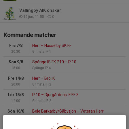
Vällingby AIK önskar
19 jun, 11:55
0
Kommande matcher
Fre 7/8
Herr
–
Hässelby SK FF
20:30
Grimsta IP 1
Sön 9/8
Spånga IS FK P10
–
P 10
18:00
Spånga IP 4
Fre 14/8
Herr
–
Bro IK
20:00
Grimsta IP 2
Lör 15/8
P 10
–
Djurgårdens IF FF 3
14:00
Grimsta IP 2
Sön 16/8
Bele Barkarby/Säbysjön
–
Veteran Herr
18:00
Strömvallen 1
Sön 16/8
Spånga IS FF
–
HJ