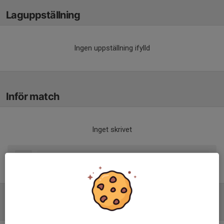
Laguppställning
Ingen uppställning ifylld
Inför match
Inget skrivet
Tabell