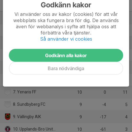
Godkänn kakor
Herrar 6 B
M
+/-
P
Vi använder oss av kakor (cookies) för att vår
1. Alvik FC
9
20
22
webbplats ska fungera bra för dig. De används
även för webbanalys i syfte att hjälpa oss att
2. Karamardha UUF
9
30
21
förbättra våra tjänster.
Så använder vi cookies
3. Hässelby SK FF
9
20
21
Godkänn alla kakor
4. Qaran IKF
10
2
19
5. Syrianska Tensta IF
Bara nödvändiga
10
5
15
6. Bro IK
9
5
14
7. Yenaris FF
10
0
11
8. Sundbyberg FC
9
-4
5
9. Vällingby AIK
9
-17
4
10. Upplands-Bro United FK
10
-61
3