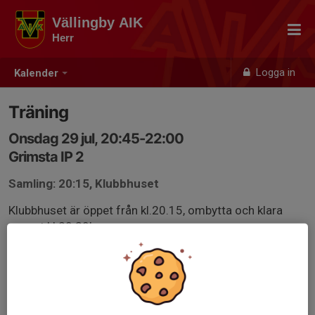
Vällingby AIK
Herr
Logga in
Kalender
Träning
Onsdag 29 jul, 20:45-22:00
Grimsta IP 2
Samling: 20:15, Klubbhuset
Klubbhuset är öppet från kl.20.15, ombytta och klara
senast kl.20.30!