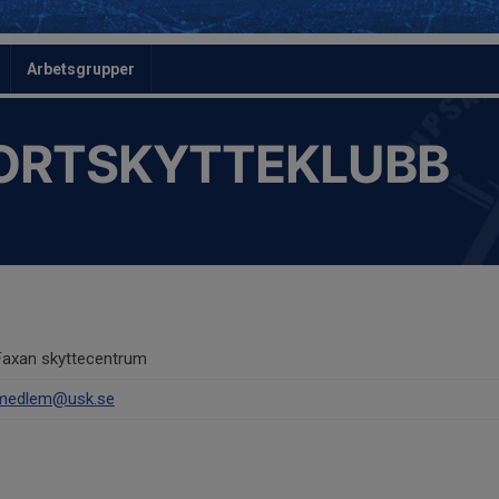
Arbetsgrupper
ORTSKYTTEKLUBB
Faxan skyttecentrum
medlem@usk.se